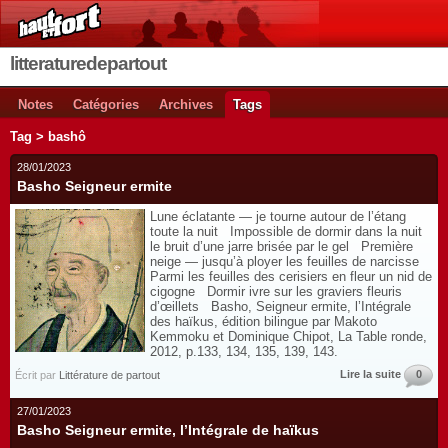
litteraturedepartout
Notes
Catégories
Archives
Tags
Tag > bashô
28/01/2023
Basho Seigneur ermite
Lune éclatante — je tourne autour de l’étang
toute la nuit Impossible de dormir dans la nuit
le bruit d’une jarre brisée par le gel Première
neige — jusqu’à ployer les feuilles de narcisse
Parmi les feuilles des cerisiers en fleur un nid de
cigogne Dormir ivre sur les graviers fleuris
d’œillets Basho, Seigneur ermite, l’Intégrale
des haïkus, édition bilingue par Makoto
Kemmoku et Dominique Chipot, La Table ronde,
2012, p.133, 134, 135, 139, 143.
Lire la suite
0
Écrit par
Littérature de partout
27/01/2023
Basho Seigneur ermite, l’Intégrale de haïkus