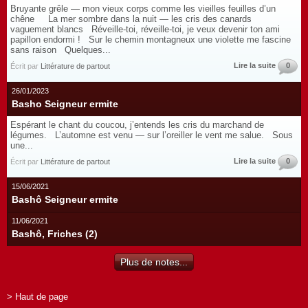
Bruyante grêle — mon vieux corps comme les vieilles feuilles d’un
chêne La mer sombre dans la nuit — les cris des canards
vaguement blancs Réveille-toi, réveille-toi, je veux devenir ton ami
papillon endormi ! Sur le chemin montagneux une violette me fascine
sans raison Quelques...
Lire la suite
0
Écrit par
Littérature de partout
26/01/2023
Basho Seigneur ermite
Espérant le chant du coucou, j’entends les cris du marchand de
légumes. L’automne est venu — sur l’oreiller le vent me salue. Sous
une...
Lire la suite
0
Écrit par
Littérature de partout
15/06/2021
Bashô Seigneur ermite
11/06/2021
Bashô, Friches (2)
Plus de notes...
> Haut de page