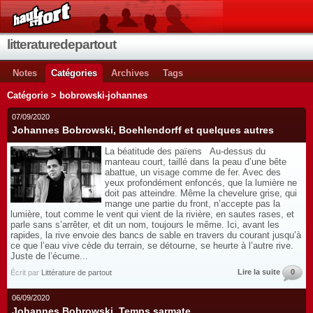
litteraturedepartout
Notes
Catégories
Archives
Tags
Catégorie > bobrowski-johannes
07/09/2020
Johannes Bobrowski, Boehlendorff et quelques autres
La béatitude des païens Au-dessus du
manteau court, taillé dans la peau d’une bête
abattue, un visage comme de fer. Avec des
yeux profondément enfoncés, que la lumière ne
doit pas atteindre. Même la chevelure grise, qui
mange une partie du front, n’accepte pas la
lumière, tout comme le vent qui vient de la rivière, en sautes rases, et
parle sans s’arrêter, et dit un nom, toujours le même. Ici, avant les
rapides, la rive envoie des bancs de sable en travers du courant jusqu’à
ce que l’eau vive cède du terrain, se détourne, se heurte à l’autre rive.
Juste de l’écume...
Lire la suite
0
Écrit par
Littérature de partout
06/09/2020
Johannes Bobrowski, Temps sarmate