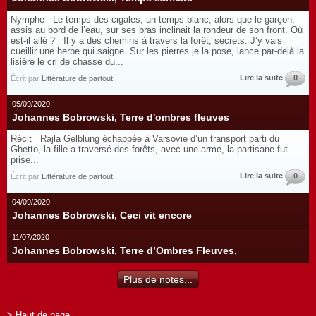
Nymphe Le temps des cigales, un temps blanc, alors que le garçon,
assis au bord de l’eau, sur ses bras inclinait la rondeur de son front. Où
est-il allé ? Il y a des chemins à travers la forêt, secrets. J’y vais
cueillir une herbe qui saigne. Sur les pierres je la pose, lance par-delà la
lisière le cri de chasse du...
Lire la suite
0
Écrit par
Littérature de partout
05/09/2020
Johannes Bobrowski, Terre d'ombres fleuves
Récit Rajla Gelblung échappée à Varsovie d’un transport parti du
Ghetto, la fille a traversé des forêts, avec une arme, la partisane fut
prise...
Lire la suite
0
Écrit par
Littérature de partout
04/09/2020
Johannes Bobrowski, Ceci vit encore
11/07/2020
Johannes Bobrowski, Terre d’Ombres Fleuves,
Plus de notes...
> Haut de page