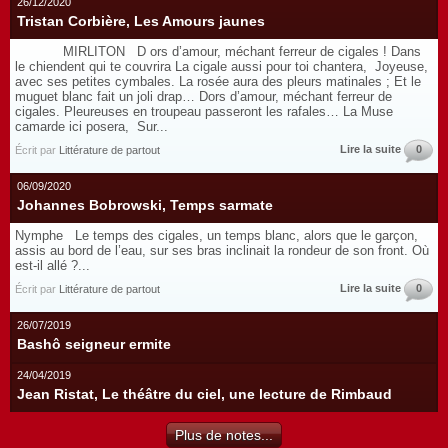
26/12/2020
Tristan Corbière, Les Amours jaunes
MIRLITON D ors d’amour, méchant ferreur de cigales ! Dans
le chiendent qui te couvrira La cigale aussi pour toi chantera, Joyeuse,
avec ses petites cymbales. La rosée aura des pleurs matinales ; Et le
muguet blanc fait un joli drap… Dors d’amour, méchant ferreur de
cigales. Pleureuses en troupeau passeront les rafales… La Muse
camarde ici posera, Sur...
Lire la suite
0
Écrit par
Littérature de partout
06/09/2020
Johannes Bobrowski, Temps sarmate
Nymphe Le temps des cigales, un temps blanc, alors que le garçon,
assis au bord de l’eau, sur ses bras inclinait la rondeur de son front. Où
est-il allé ?...
Lire la suite
0
Écrit par
Littérature de partout
26/07/2019
Bashô seigneur ermite
24/04/2019
Jean Ristat, Le théâtre du ciel, une lecture de Rimbaud
Plus de notes...