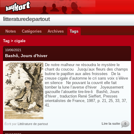
litteraturedepartout
Notes
Catégories
Archives
Tags
Tag > cigale
10/06/2021
Bashô, Jours d'hiver
De notre malheur ne résoudra le mystère le
chant du coucou Jusqu’aux fleurs des champs
butine le papillon aux ailes froissées De la
creuse cigale d’automne le cri sans voix s’élève
en silence Ne pouvant la couvrit elle fait
tomber la lune l’averse d’hiver Joyeusement
gazouille l’alouette tire-lire-li Bashô, Jours
d’hiver , traduction René Sieffert, Presses
orientalistes de France, 1987, p. 21, 25, 33, 37,
41.
Lire la suite
0
Écrit par
Littérature de partout