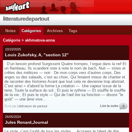
litteraturedepartout
Notes
Catégories
Archives
Tags
Catégorie > akhmatova-anna
10/10/2025
Louis Zukofsky, A, "section 12"
D’un besoin profond Surgissent Quatre trompes, l’orgue dans la nef Et
un flambeau, Ils scandent note à note le nom de bach, Nuit — stries et
crêtes des mélèzes — noir : De mon corps vers d’autres corps, Des
anges ou des salauds, c’est au choix, Qui feraient mieux de chanter et
de raconter des histoires Avant que tout cela ne devienne trop abstrait.
C’est ainsi = d’abord la forme La création — Une vapeur issue de la
terre, Toute la surface du sol ; Et puis le rythme — Et souffle le souffle
de la vie ; Et puis le style — Qui de l’œil tire sa fonction — disons "le
goût" — une âme vive...
Lire la suite
0
Écrit par
Littérature de partout
26/05/2024
Jules Renard,Journal
Le style, c’est l’oubli de tous les styles Acquiers le talent de dire