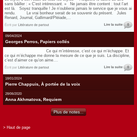
sans bâiller : « C’est intéressant. » Ne jamais être content : tout l’art
est là. Soyez tranquille ! Je n’oublierai jamais le service que je vous ai
rendu. Le vrai bonheur serait de se souvenir du présent. Jules
Renard, Journal, Gallimard/Pléiade,...
Lire la suite
0
Écrit par
Littérature de partout
09/04/2024
Georges Perros, Papiers collés
Ce qui m’intéresse, c’est ce qui m’échappe. Et
ce qui m’échappe me donne la mesure de ce que je suis. La discipline,
c’est d’aimer ce qu’on aime....
Lire la suite
0
Écrit par
Littérature de partout
18/01/2024
Pierre Chappuis, À portée de la voix
28/06/2020
Anna Akhmatova, Requiem
Plus de notes...
> Haut de page