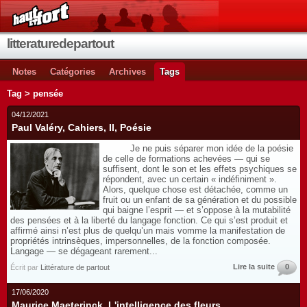
litteraturedepartout
Notes
Catégories
Archives
Tags
Tag > pensée
04/12/2021
Paul Valéry, Cahiers, II, Poésie
Je ne puis séparer mon idée de la poésie
de celle de formations achevées — qui se
suffisent, dont le son et les effets psychiques se
répondent, avec un certain « indéfiniment ».
Alors, quelque chose est détachée, comme un
fruit ou un enfant de sa génération et du possible
qui baigne l’esprit — et s’oppose à la mutabilité
des pensées et à la liberté du langage fonction. Ce qui s’est produit et
affirmé ainsi n’est plus de quelqu’un mais vomme la manifestation de
propriétés intrinsèques, impersonnelles, de la fonction composée.
Langage — se dégageant rarement...
Lire la suite
0
Écrit par
Littérature de partout
17/06/2020
Maurice Maeterinck, L'intelligence des fleurs