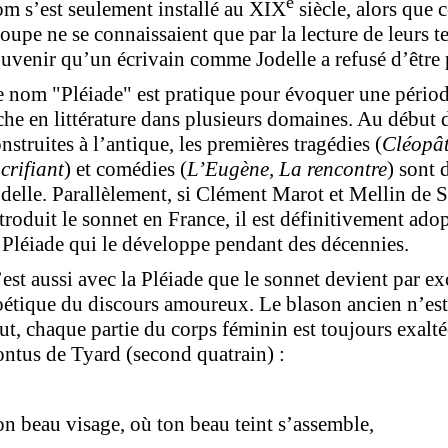
e
m s’est seulement installé au XIX
siècle, alors que
oupe ne se connaissaient que par la lecture de leurs tex
uvenir qu’un écrivain comme Jodelle a refusé d’être 
 nom "Pléiade" est pratique pour évoquer une périod
che en littérature dans plusieurs domaines. Au début
nstruites à l’antique, les premières tragédies (
Cléopât
crifiant
) et comédies (
L’Eugène, La rencontre
) sont 
delle. Parallèlement, si Clément Marot et Mellin de S
troduit le sonnet en France, il est définitivement a
 Pléiade qui le développe pendant des décennies.
est aussi avec la Pléiade que le sonnet devient par exc
étique du discours amoureux. Le blason ancien n’es
ut, chaque partie du corps féminin est toujours exalt
ntus de Tyard (second quatrain) :
n beau visage, où ton beau teint s’assemble,