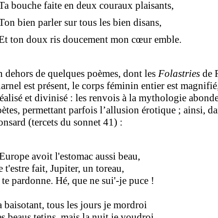
 bouche faite en deux couraux plaisants,
n bien parler sur tous les bien disans,
t ton doux ris doucement mon cœur emble.
n dehors de quelques poèmes, dont les
Folastries
de R
arnel est présent, le corps féminin entier est magnifi
éalisé et divinisé : les renvois à la mythologie abond
ètes, permettant parfois l’allusion érotique ; ainsi, d
nsard (tercets du sonnet 41) :
Europe avoit l'estomac aussi beau,
 t'estre fait, Jupiter, un toreau,
 te pardonne. Hé, que ne sui'-je puce !
 baisotant, tous les jours je mordroi
s beaus tetins, mais la nuit je voudroi