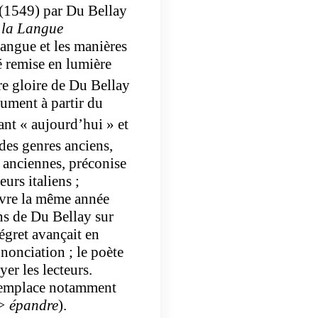
 (1549) par Du Bellay
e la Langue
 langue et les manières
té remise en lumière
ure gloire de Du Bellay
nument à partir du
tant « aujourd’hui » et
des genres anciens,
s anciennes, préconise
eurs italiens ;
uvre la même année
ons de Du Bellay sur
gret avançait en
ononciation ; le poète
er les lecteurs.
emplace notamment
> épandre
).