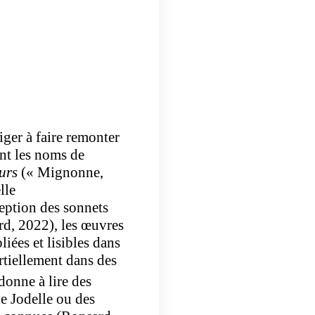
liger à faire remonter
ent les noms de
urs
(« Mignonne,
lle
ption des sonnets
rd, 2022), les œuvres
iées et lisibles dans
rtiellement dans des
donne à lire des
de Jodelle ou des