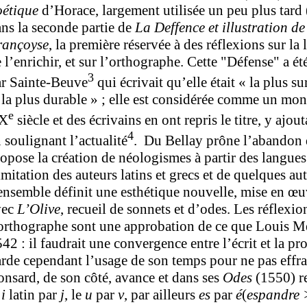
oétique
d’Horace, largement utilisée un peu plus tard
ns la seconde partie de
La Deffence et illustration d
rançoyse
, la première réservée à des réflexions sur la
 l’enrichir, et sur l’orthographe. Cette "Défense" a é
3
ar Sainte-Beuve
qui écrivait qu’elle était « la plus s
 la plus durable » ; elle est considérée comme un mo
e
X
siècle et des écrivains en ont repris le titre, y ajou
4
 soulignant l’actualité
. Du Bellay prône l’abandon 
opose la création de néologismes à partir des langue
imitation des auteurs latins et grecs et de quelques aut
ensemble définit une esthétique nouvelle, mise en œ
vec
L’Olive
, recueil de sonnets et d’odes. Les réflexi
orthographe sont une approbation de ce que Louis Mé
42 : il faudrait une convergence entre l’écrit et la pr
rde cependant l’usage de son temps pour ne pas effray
nsard, de son côté, avance et dans ses
Odes
(1550) r
e
i
latin par
j
, le
u
par
v
, par ailleurs
es
par
é
(
espandre 