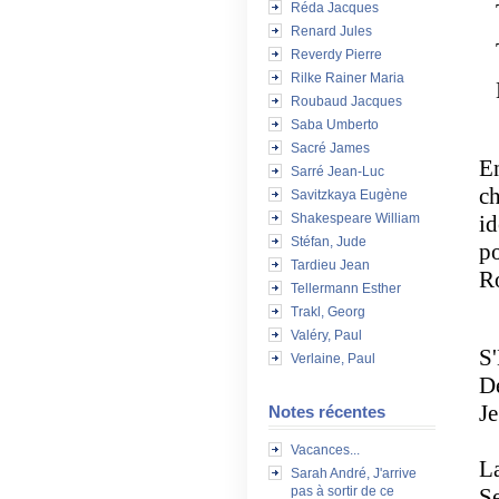
Ta
Réda Jacques
Renard Jules
To
Reverdy Pierre
Rilke Rainer Maria
E
Roubaud Jacques
Saba Umberto
Sacré James
E
Sarré Jean-Luc
ch
Savitzkaya Eugène
Shakespeare William
id
Stéfan, Jude
po
Tardieu Jean
Ro
Tellermann Esther
Trakl, Georg
Valéry, Paul
S'
Verlaine, Paul
De
Je
Notes récentes
Vacances...
La
Sarah André, J'arrive
pas à sortir de ce
Se