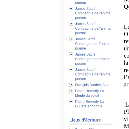
pigeon
Q
James Sacré,
Compagnie de l'animal
poème
James Sacré,
Le
Compagnie de l'animal
Ol
poème
James Sacré,
re
Compagnie de l'animal
u
poème
co
James Sacré,
Compagnie de l'animal
la
poème
re
James Sacré,
Compagnie de l'animal
l’
poème
ar
François Bordes, À plat
Pierre Reverdy, La
Meule du soleil
Pierre Reverdy, La
L’
Guitare endormie
Pl
vi
Lieux d'écriture
Ma