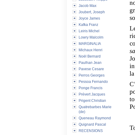
no
Jacob Max
gr
Joubert, Joseph
so
Joyce James
Kafka Franz
Le
Leiris Michel
ri
Lowry Malcolm
co
MARGINALIA
sa
Michaux Henri
Noël Bernard
Jo
Paulhan Jean
in
Pavese Cesare
la
Perros Georges
Pessoa Fernando
C’
Ponge Francis
po
Prévert Jacques
to
Prigent Christian
Po
Quatrebarbes Marie
(de)
Queneau Raymond
Quignard Pascal
To
RECENSIONS