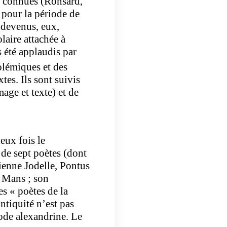
s connues (Ronsard,
é pour la période de
 devenus, eux,
laire attachée à
s été applaudis par
polémiques et des
es. Ils sont suivis
age et texte) et de
eux fois le
 de sept poètes (dont
ienne Jodelle, Pontus
u Mans ; son
s « poètes de la
ntiquité n’est pas
iode alexandrine. Le