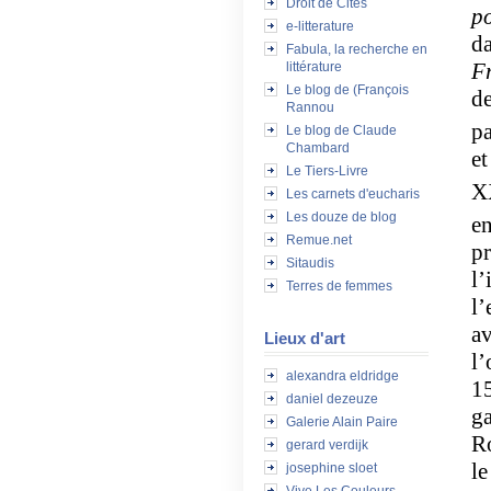
Droit de Cités
p
e-litterature
da
Fabula, la recherche en
F
littérature
Le blog de (François
de
Rannou
p
Le blog de Claude
Chambard
et
Le Tiers-Livre
X
Les carnets d'eucharis
Les douze de blog
en
Remue.net
pr
Sitaudis
l’
Terres de femmes
l’
a
Lieux d'art
l’
alexandra eldridge
15
daniel dezeuze
ga
Galerie Alain Paire
Ro
gerard verdijk
l
josephine sloet