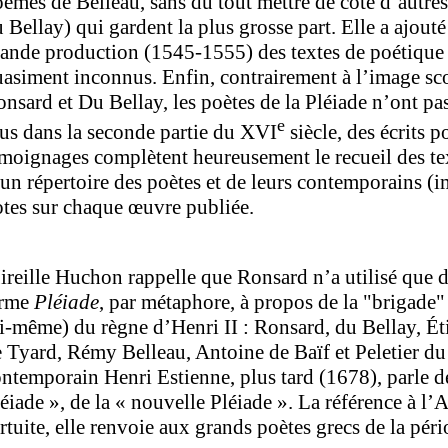
èmes de Belleau, sans du tout mettre de côté d’autre
 Bellay) qui gardent la plus grosse part. Elle a ajout
ande production (1545-1555) des textes de poétique
asiment inconnus. Enfin, contrairement à l’image sco
nsard et Du Bellay, les poètes de la Pléiade n’ont pa
e
us dans la seconde partie du XVI
siècle, des écrits 
moignages complètent heureusement le recueil des text
un répertoire des poètes et de leurs contemporains (im
tes sur chaque œuvre publiée.
reille Huchon rappelle que Ronsard n’a utilisé que d
erme
Pléiade
, par métaphore, à propos de la "brigade"
i-même) du règne d’Henri II : Ronsard, du Bellay, Ét
 Tyard, Rémy Belleau, Antoine de Baïf et Peletier d
ntemporain Henri Estienne, plus tard (1678), parle de
éiade », de la « nouvelle Pléiade ». La référence à l’A
rtuite, elle renvoie aux grands poètes grecs de la pér