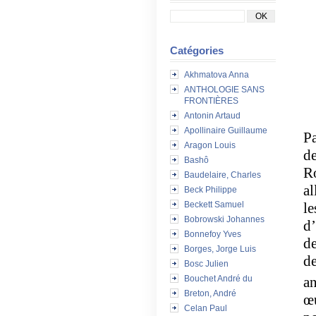
Catégories
Akhmatova Anna
ANTHOLOGIE SANS
FRONTIÈRES
Antonin Artaud
Apollinaire Guillaume
Pa
Aragon Louis
de
Bashô
Ro
Baudelaire, Charles
al
Beck Philippe
l
Beckett Samuel
Bobrowski Johannes
d’
Bonnefoy Yves
de
Borges, Jorge Luis
de
Bosc Julien
an
Bouchet André du
Breton, André
œu
Celan Paul