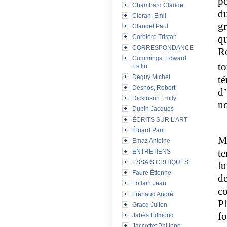
po
Chambard Claude
du
Cioran, Emil
gr
Claudel Paul
qu
Corbière Tristan
CORRESPONDANCE
Ro
Cummings, Edward
to
Estlin
Deguy Michel
té
Desnos, Robert
d’
Dickinson Emily
no
Dupin Jacques
ÉCRITS SUR L'ART
Éluard Paul
Mi
Emaz Antoine
t
ENTRETIENS
ESSAIS CRITIQUES
lu
Faure Étienne
de
Follain Jean
co
Frénaud André
Pl
Gracq Julien
fo
Jabès Edmond
Jaccottet Philippe