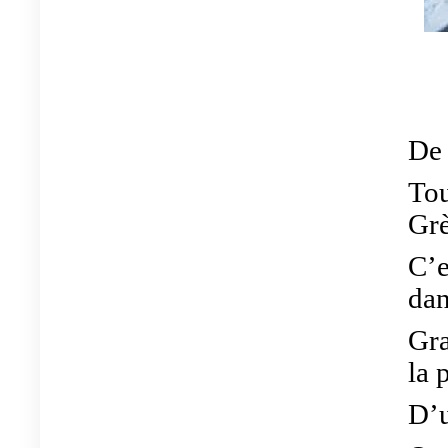
Un
De 
Tou
Grè
C’e
dan
Gra
la 
D’u