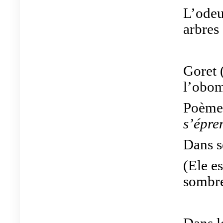
L’odeu
arbres
Goret 
l’obom
Poème 
s’épre
Dans s
(Ele es
sombr