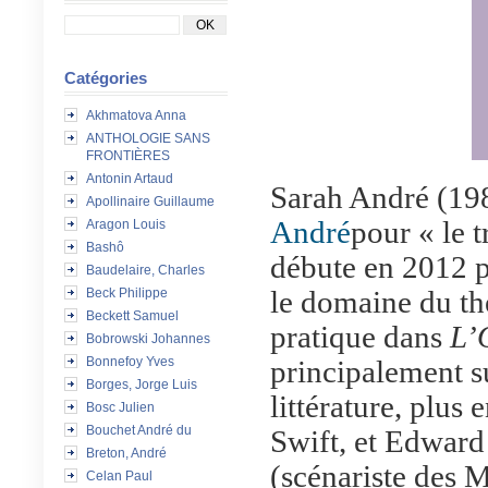
Catégories
Akhmatova Anna
ANTHOLOGIE SANS
FRONTIÈRES
Antonin Artaud
Sarah André (19
Apollinaire Guillaume
André
pour « le t
Aragon Louis
Bashô
débute en 2012 pa
Baudelaire, Charles
le domaine du thé
Beck Philippe
Beckett Samuel
pratique dans
L’
Bobrowski Johannes
Bonnefoy Yves
principalement s
Borges, Jorge Luis
littérature, plus
Bosc Julien
Bouchet André du
Swift, et Edward
Breton, André
(scénariste des M
Celan Paul