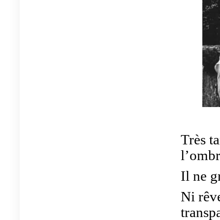
Très ta
l’ombr
Il ne 
Ni rêve
transp