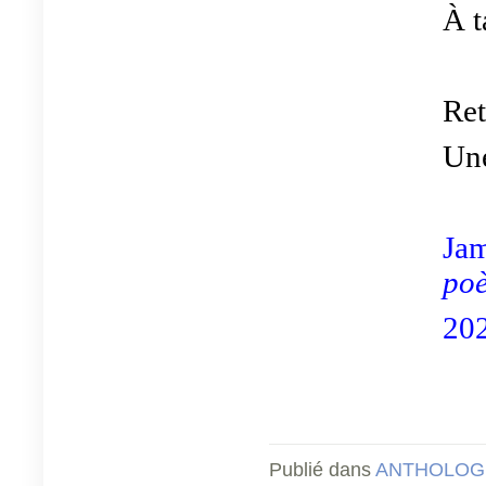
À t
Ret
Une
Jam
po
202
Publié dans
ANTHOLOGI