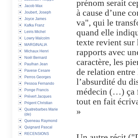
prénom serait cep
Jacob Max
à cause d’une co
Joubert, Joseph
Joyce James
va", qui le trans
Kafka Franz
quand elle indiqu
Leiris Michel
Lowry Malcolm
texte revient sur
MARGINALIA
rapports avec une
Michaux Henri
Noël Bernard
caractère, les pie
Paulhan Jean
de relation entre
Pavese Cesare
Perros Georges
l’absurdité du di
Pessoa Fernando
médecin (…) ça fa
Ponge Francis
Prévert Jacques
tout en fait écri
Prigent Christian
»
Quatrebarbes Marie
(de)
Queneau Raymond
Quignard Pascal
RECENSIONS
Un autre récit ("