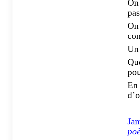
On 
pas
On 
com
Un 
Que
pou
En 
d’o
Jam
po