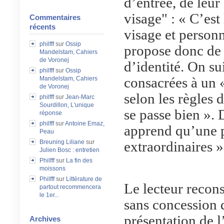
d’entrée, de leur
visage" : « C’est
Commentaires
récents
visage et personn
philfff
sur
Ossip
propose donc de 
Mandelstam, Cahiers
de Voronej
d’identité. On su
philfff
sur
Ossip
consacrées à un 
Mandelstam, Cahiers
de Voronej
selon les règles 
philfff
sur
Jean-Marc
Sourdillon, L'unique
se passe bien ». 
réponse
philfff
sur
Antoine Emaz,
apprend qu’une p
Peau
Breuning Liliane
sur
extraordinaires »
Julien Bosc : entretien
Philfff
sur
La fin des
moissons
Philfff
sur
Littérature de
Le lecteur recons
partout recommencera
le 1er...
sans concession 
présentation de l’
Archives