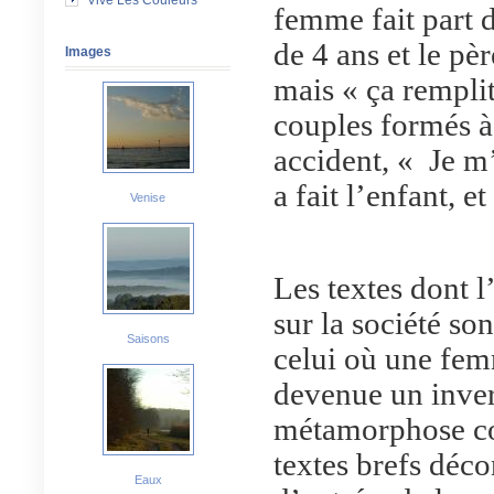
Vive Les Couleurs
femme fait part d
de 4 ans et le pèr
Images
mais « ça remplit
couples formés à 
accident, « Je m’
a fait l’enfant, et
Venise
Les textes dont l
sur la société s
Saisons
celui où une fem
devenue un invert
métamorphose com
textes brefs déc
Eaux