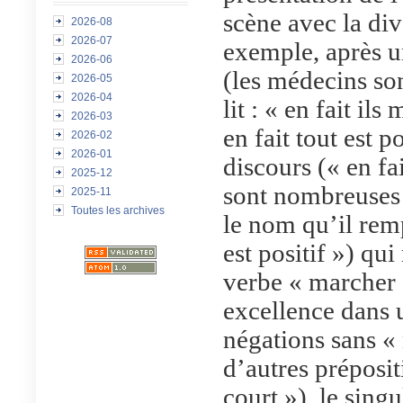
scène avec la div
2026-08
2026-07
exemple, après u
2026-06
(les médecins son
2026-05
2026-04
lit : « en fait il
2026-03
en fait tout est p
2026-02
2026-01
discours (« en fai
2025-12
sont nombreuses 
2025-11
Toutes les archives
le nom qu’il remp
est positif ») qui
verbe « marcher 
excellence dans u
négations sans « 
d’autres préposit
court »), le singu