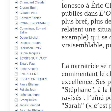
Chambard Claude
Ionesco à Éric Ch
Cioran, Emil
publiés dans
L’O
Claudel Paul
Corbière Tristan
plus bref, plus de
CORRESPONDANCE
relatent une situ
Cummings, Edward
Estlin
exemple) qui se 
Deguy Michel
vraisemblable, p
Desnos, Robert
Dickinson Emily
Dupin Jacques
ÉCRITS SUR L'ART
La narratrice se 
Éluard Paul
Emaz Antoine
commentant le ch
ENTRETIENS
ESSAIS CRITIQUES
excellence. Ses p
Faure Étienne
"Stéphane", à la 
Follain Jean
Frénaud André
ravisés : l’aîné p
Gracq Julien
"Sarah" (« c’est 
Jabès Edmond
Jaccottet Philippe