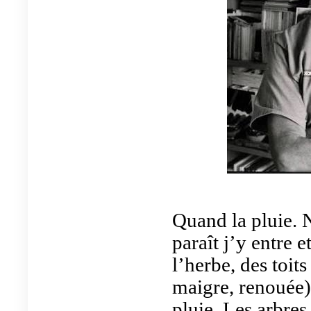
Quand la pluie. N
paraît j’y entre e
l’herbe, des toit
maigre, renouée)
pluie. Les arbres