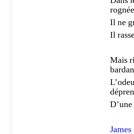
Dans l
rognée
Il ne 
Il ras
Mais r
bardan
L’odeu
dépre
D’une 
James 