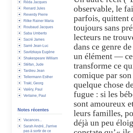
Réda Jacques
observable, le fa
Renard Jules
Reverdy Pierre
parfois, quittent
Rilke Rainer Maria
toujours sans pré
Roubaud Jacques
Saba Umberto
lecteurs ne trouve
Sacré James
dans ce genre de
Sarré Jean-Luc
Savitzkaya Eugène
un élément — ce
Shakespeare William
transforme ce qui
Stéfan, Jude
Tardieu Jean
comique par son 
Tellermann Esther
quelque chose de
Trakl, Georg
Valéry, Paul
fugue : si les béb
Verlaine, Paul
sont amoureux et 
Notes récentes
leurs familles, p
Vacances...
déjà un peu éloig
Sarah André, J'arrive
constate qu’« ils
pas à sortir de ce