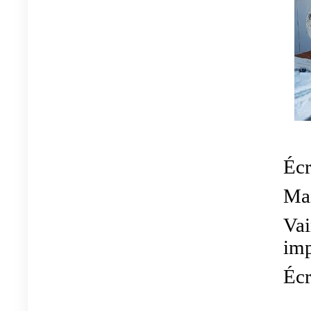
Écr
Mai
Vai
imp
Écr