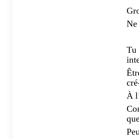
Gro
Ne 
Tu 
int
Êtr
cré
À l
Con
que
Peu