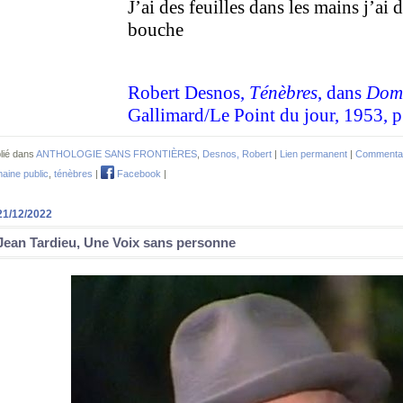
J’ai des feuilles dans les mains j’ai d
bouche
Robert Desnos,
Ténèbres
, dans
Doma
Gallimard/Le Point du jour, 1953, p
lié dans
ANTHOLOGIE SANS FRONTIÈRES
,
Desnos, Robert
|
Lien permanent
|
Commentai
aine public
,
ténèbres
|
Facebook
|
21/12/2022
Jean Tardieu, Une Voix sans personne