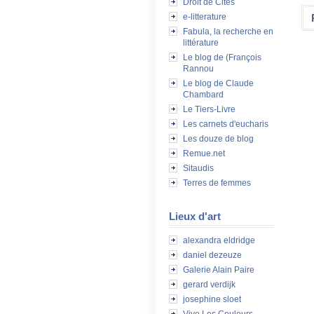
Droit de Cités
e-litterature
Fabula, la recherche en
littérature
Le blog de (François
Rannou
Le blog de Claude
Chambard
Le Tiers-Livre
Les carnets d'eucharis
Les douze de blog
Remue.net
Sitaudis
Terres de femmes
Lieux d'art
alexandra eldridge
daniel dezeuze
Galerie Alain Paire
gerard verdijk
josephine sloet