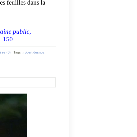
es feuilles dans la
ine public
,
. 150.
res (0)
| Tags :
robert desnos
,