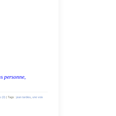
ns personne
,
 (0)
| Tags :
jean tardieu
,
une voix