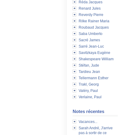
Réda Jacques
Renard Jules
Reverdy Pierre
Rilke Rainer Maria
Roubaud Jacques
Saba Umberto
Sacré James
Sarré Jean-Luc
Savitzkaya Eugène
Shakespeare William
Stéfan, Jude
Tardieu Jean
Tellermann Esther
Trakl, Georg
Valéry, Paul
Verlaine, Paul
Notes récentes
Vacances...
Sarah André, J'arrive
pas à sortir de ce