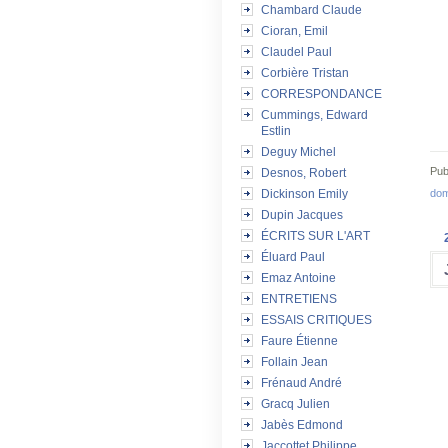
Chambard Claude
Cioran, Emil
Claudel Paul
Corbière Tristan
CORRESPONDANCE
Cummings, Edward
Estlin
Deguy Michel
Pub
Desnos, Robert
dom
Dickinson Emily
Dupin Jacques
ÉCRITS SUR L'ART
Éluard Paul
Emaz Antoine
ENTRETIENS
ESSAIS CRITIQUES
Faure Étienne
Follain Jean
Frénaud André
Gracq Julien
Jabès Edmond
Jaccottet Philippe