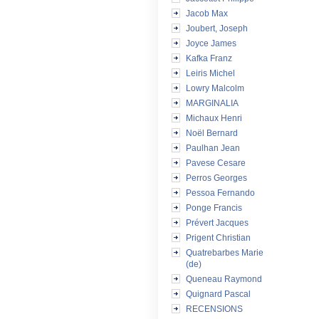
Jacob Max
Joubert, Joseph
Joyce James
Kafka Franz
Leiris Michel
Lowry Malcolm
MARGINALIA
Michaux Henri
Noël Bernard
Paulhan Jean
Pavese Cesare
Perros Georges
Pessoa Fernando
Ponge Francis
Prévert Jacques
Prigent Christian
Quatrebarbes Marie
(de)
Queneau Raymond
Quignard Pascal
RECENSIONS