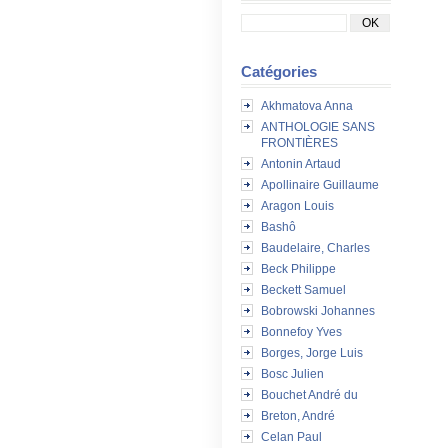
Catégories
Akhmatova Anna
ANTHOLOGIE SANS
FRONTIÈRES
Antonin Artaud
Apollinaire Guillaume
Aragon Louis
Bashô
Baudelaire, Charles
Beck Philippe
Beckett Samuel
Bobrowski Johannes
Bonnefoy Yves
Borges, Jorge Luis
Bosc Julien
Bouchet André du
Breton, André
Celan Paul