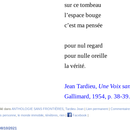
sur ce tombeau
l’espace bouge
c’est ma pensée
pour nul regard
pour nulle oreille
la vérité.
Jean Tardieu,
Une Voix sa
Gallimard, 1954, p. 38-39.
lié dans
ANTHOLOGIE SANS FRONTIÈRES
,
Tardieu Jean
|
Lien permanent
|
Commentaires
s personne
,
le monde immobile
,
ténèbres
,
rien
|
Facebook
|
08/10/2021