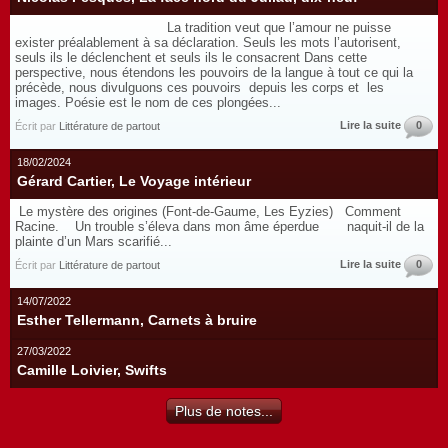
La tradition veut que l’amour ne puisse
exister préalablement à sa déclaration. Seuls les mots l’autorisent,
seuls ils le déclenchent et seuls ils le consacrent Dans cette
perspective, nous étendons les pouvoirs de la langue à tout ce qui la
précède, nous divulguons ces pouvoirs depuis les corps et les
images. Poésie est le nom de ces plongées...
Lire la suite
0
Écrit par
Littérature de partout
18/02/2024
Gérard Cartier, Le Voyage intérieur
Le mystère des origines (Font-de-Gaume, Les Eyzies) Comment
Racine. Un trouble s’éleva dans mon âme éperdue naquit-il de la
plainte d’un Mars scarifié...
Lire la suite
0
Écrit par
Littérature de partout
14/07/2022
Esther Tellermann, Carnets à bruire
27/03/2022
Camille Loivier, Swifts
Plus de notes...