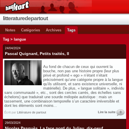
litteraturedepartout
Notes
Catégories
Archives
Tags
Tag > langue
24/04/2024
Pascal Quignard, Petits traités, II
Au fond de chacun de ceux qui ouvrent la
bouche, non pas une histoire propre (leur plus
privé et profond « ego » n’étant n’étant
précisément qu’une catégorie propre à la langue
qu’ils utilisent, et sans existence universelle, ni
matérielle). De plus, « langue solitaire », individu
sans communauté », etc., sont des cercles carrés, des échelles sans
échelons) que traduirait une sourde mélopée autistique : mais un
tassement, une combinaison temporelle s’un caractère irréversible et
dont les éléments sont moins...
Lire la suite
0
Écrit par
Littérature de partout
29/03/2024
Nicolas Pesquès, La face nord du Juliau, dix-neuf