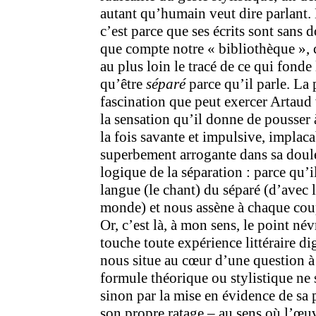
autant qu’humain veut dire parlant. E
c’est parce que ses écrits sont sans 
que compte notre « bibliothèque »,
au plus loin le tracé de ce qui fonde
qu’être
séparé
parce qu’il parle. La
fascination que peut exercer Artaud
la sensation qu’il donne de pousser 
la fois savante et impulsive, implac
superbement arrogante dans sa doul
logique de la séparation : parce qu’i
langue (le chant) du séparé (d’avec l
monde) et nous assène à chaque coup 
Or, c’est là, à mon sens, le point né
touche toute expérience littéraire d
nous situe au cœur d’une question à
formule théorique ou stylistique ne 
sinon par la mise en évidence de sa
son propre ratage – au sens où l’œuv