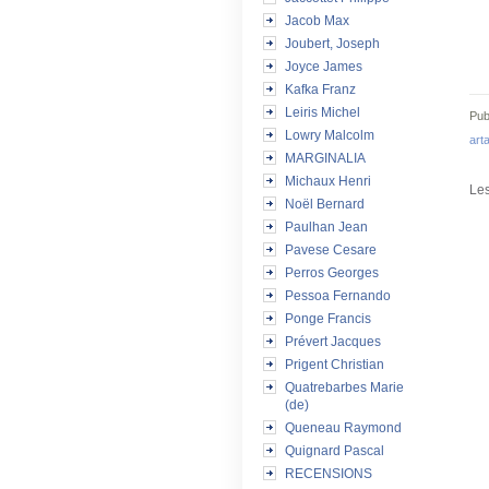
Jacob Max
Joubert, Joseph
Joyce James
Kafka Franz
Leiris Michel
Pub
Lowry Malcolm
art
MARGINALIA
Michaux Henri
Les
Noël Bernard
Paulhan Jean
Pavese Cesare
Perros Georges
Pessoa Fernando
Ponge Francis
Prévert Jacques
Prigent Christian
Quatrebarbes Marie
(de)
Queneau Raymond
Quignard Pascal
RECENSIONS