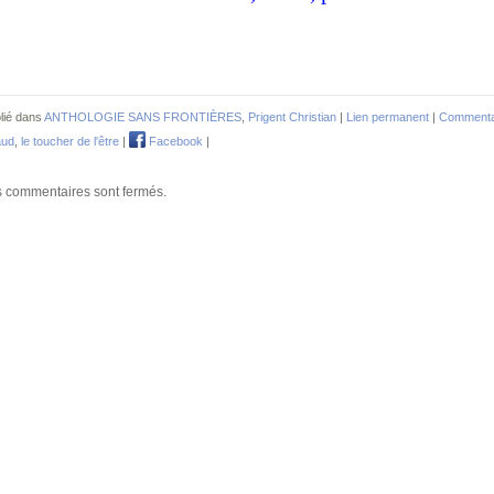
lié dans
ANTHOLOGIE SANS FRONTIÈRES
,
Prigent Christian
|
Lien permanent
|
Commentai
aud
,
le toucher de l'être
|
Facebook
|
 commentaires sont fermés.