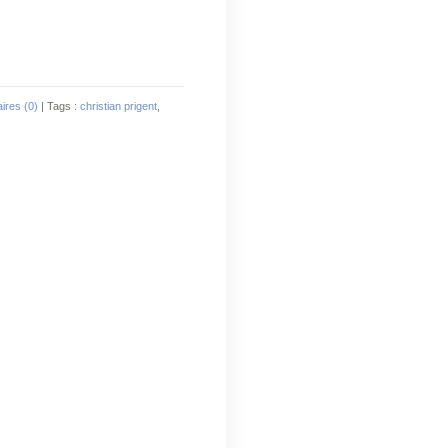
res (0)
| Tags :
christian prigent
,