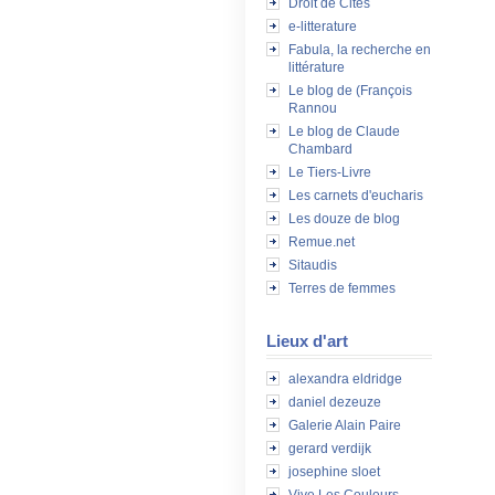
Droit de Cités
e-litterature
Fabula, la recherche en
littérature
Le blog de (François
Rannou
Le blog de Claude
Chambard
Le Tiers-Livre
Les carnets d'eucharis
Les douze de blog
Remue.net
Sitaudis
Terres de femmes
Lieux d'art
alexandra eldridge
daniel dezeuze
Galerie Alain Paire
gerard verdijk
josephine sloet