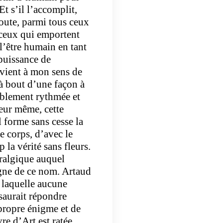
t s’il l’accomplit,
doute, parmi tous ceux
 ceux qui emportent
 l’être humain en tant
 puissance de
 vient à mon sens de
à bout d’une façon à
ablement rythmée et
eur même, cette
l forme sans cesse la
e corps, d’avec le
la vérité sans fleurs.
vralgique auquel
igne de ce nom. Artaud
 laquelle aucune
saurait répondre
 propre énigme et de
re d’Art est ratée