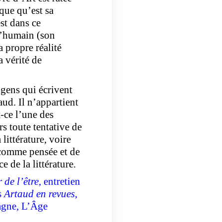
que qu’est sa
est dans ce
 l’humain (son
 propre réalité
a vérité de
 gens qui écrivent
aud. Il n’appartient
t-ce l’une des
s toute tentative de
littérature, voire
e comme pensée et de
e de la littérature.
 de l’être
, entretien
s
Artaud en revues
,
agne, L’Âge