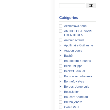
Catégories
Akhmatova Anna
ANTHOLOGIE SANS
FRONTIÈRES
Antonin Artaud
Apollinaire Guillaume
Aragon Louis
Bashô
Baudelaire, Charles
Beck Philippe
Beckett Samuel
Bobrowski Johannes
Bonnefoy Yves
Borges, Jorge Luis
Bosc Julien
Bouchet André du
Breton, André
Celan Paul