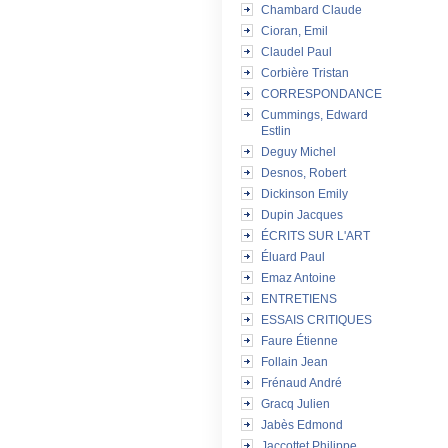
Chambard Claude
Cioran, Emil
Claudel Paul
Corbière Tristan
CORRESPONDANCE
Cummings, Edward
Estlin
Deguy Michel
Desnos, Robert
Dickinson Emily
Dupin Jacques
ÉCRITS SUR L'ART
Éluard Paul
Emaz Antoine
ENTRETIENS
ESSAIS CRITIQUES
Faure Étienne
Follain Jean
Frénaud André
Gracq Julien
Jabès Edmond
Jaccottet Philippe