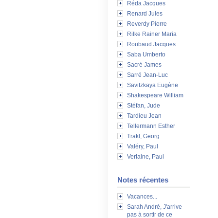
Réda Jacques
Renard Jules
Reverdy Pierre
Rilke Rainer Maria
Roubaud Jacques
Saba Umberto
Sacré James
Sarré Jean-Luc
Savitzkaya Eugène
Shakespeare William
Stéfan, Jude
Tardieu Jean
Tellermann Esther
Trakl, Georg
Valéry, Paul
Verlaine, Paul
Notes récentes
Vacances...
Sarah André, J'arrive
pas à sortir de ce