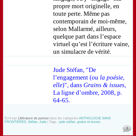
propre mort originelle, en
toute perte. Même pas
contemporain de moi-même,
selon Mallarmé, ailleurs,
quelque part dans l’espace
virtuel qu’est l’écriture vaine,
un simulacre de vérité.
Jude Stéfan, "De
l’engagement (
ou la poésie,
elle
)", dans
Grains & issues
,
La ligne d’ombre, 2008, p.
64-65.
Écrit par
Littérature de partout
dans les catégories
ANTHOLOGIE SANS
FRONTIÈRES
,
Stéfan, Jude
| Tags :
jude stéfan
,
grains et issues
0