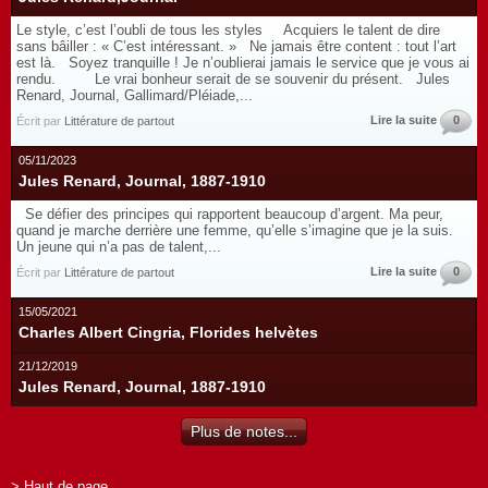
Le style, c’est l’oubli de tous les styles Acquiers le talent de dire
sans bâiller : « C’est intéressant. » Ne jamais être content : tout l’art
est là. Soyez tranquille ! Je n’oublierai jamais le service que je vous ai
rendu. Le vrai bonheur serait de se souvenir du présent. Jules
Renard, Journal, Gallimard/Pléiade,...
Lire la suite
0
Écrit par
Littérature de partout
05/11/2023
Jules Renard, Journal, 1887-1910
Se défier des principes qui rapportent beaucoup d’argent. Ma peur,
quand je marche derrière une femme, qu’elle s’imagine que je la suis.
Un jeune qui n’a pas de talent,...
Lire la suite
0
Écrit par
Littérature de partout
15/05/2021
Charles Albert Cingria, Florides helvètes
21/12/2019
Jules Renard, Journal, 1887-1910
Plus de notes...
> Haut de page