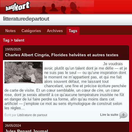
litteraturedepartout
Notes
Catégories
Archives
Tags
Tag > talent
19/05/2025
Charles Albert Cingria, Florides helvètes et autres textes
Je voudrais
avoir, plutôt qu’un talent dont je me défie — et je
ne suis pas le seul — ou qu’une inspiration dont
le moment ne m’appartient pas, et qui me fait
alors souvent défaut, me laissant tout
chancelant, une fine et précise écriture penchée
de carte de visite. Et un cœur semblable, un cœur de cire, un cœur
rose, dont je serais attentif à ce qu’aucune température inusitée ne fût
en danger de lui faire perdre sa forme, afin qu’au moins dans cet
artificiel — j’emploie ce mot au sens étymologique de construit selon
les règles...
Lire la suite
0
Écrit par
Littérature de partout
26/05/2024
Jules Renard,Journal