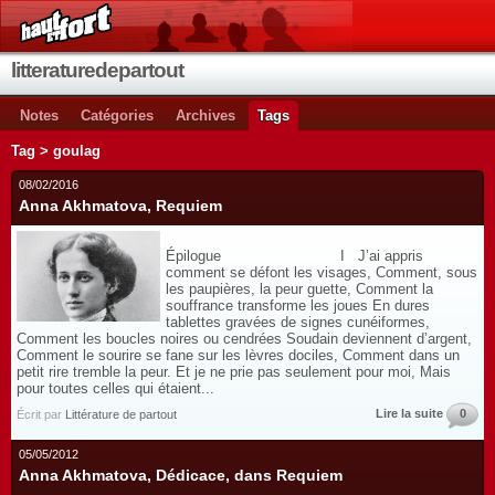
litteraturedepartout
Notes
Catégories
Archives
Tags
Tag > goulag
08/02/2016
Anna Akhmatova, Requiem
Épilogue I J’ai appris
comment se défont les visages, Comment, sous
les paupières, la peur guette, Comment la
souffrance transforme les joues En dures
tablettes gravées de signes cunéiformes,
Comment les boucles noires ou cendrées Soudain deviennent d’argent,
Comment le sourire se fane sur les lèvres dociles, Comment dans un
petit rire tremble la peur. Et je ne prie pas seulement pour moi, Mais
pour toutes celles qui étaient...
Lire la suite
0
Écrit par
Littérature de partout
05/05/2012
Anna Akhmatova, Dédicace, dans Requiem