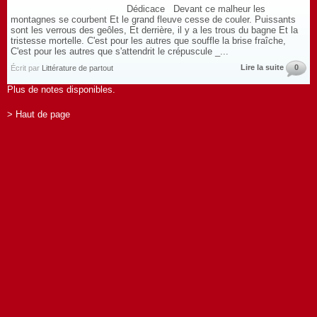
Dédicace Devant ce malheur les
montagnes se courbent Et le grand fleuve cesse de couler. Puissants
sont les verrous des geôles, Et derrière, il y a les trous du bagne Et la
tristesse mortelle. C'est pour les autres que souffle la brise fraîche,
C'est pour les autres que s'attendrit le crépuscule _...
Lire la suite
0
Écrit par
Littérature de partout
Plus de notes disponibles.
> Haut de page