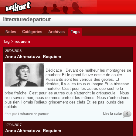
litteraturedepartout
Notes
Catégories
Archives
Tags
Tag > requiem
28/06/2018
Anna Akhmatova, Requiem
Dédicace Devant ce malheur les montagnes se
courbent Et le grand fleuve cesse de couler.
Puissants sont les verrous des geôles, Et
derrière, il y a les trous du bagne Et la tristesse
mortelle. C'est pour les autres que souffle la
brise fraîche, C'est pour les autres que s'attendrit le crépuscule _ Nous
n'en savons rien, nous sommes partout les mêmes, Nous n'entendrons
plus rien Hormis l'odieux grincement des clefs Et les pas lourds des
soldats....
Lire la suite
0
Écrit par
Littérature de partout
17/04/2017
Anna Akhmatova, Requiem