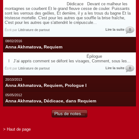
Dédicace Devant ce malheur les
montagnes se courbent Et le grand fleuve cesse de couler. Puissants
sont les verrous des geôles, Et derrière, il y a les trous du bagne Et la
tristesse mortelle. C'est pour les autres que souffle la brise fraîche,
C'est pour les autres que s'attendrit le crépuscule...
Lire la suite
0
Écrit par
Littérature de partout
08/02/2016
Anna Akhmatova, Requiem
Épilogue
I J’ai appris comment se défont les visages, Comment, sous les...
Lire la suite
0
Écrit par
Littérature de partout
20/10/2013
Anna Akhmatova, Requiem, Prologue I
05/05/2012
Anna Akhmatova, Dédicace, dans Requiem
Plus de notes...
> Haut de page