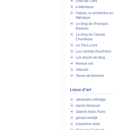
Droit de Cités
e-litterature
Fabula, la recherche en
littérature
Le blog de (François
Rannou
Le blog de Claude
Chambard
Le Tiers-Livre
Les carnets d'eucharis
Les douze de blog
Remue.net
Sitaudis
Terres de femmes
Lieux d'art
alexandra eldridge
daniel dezeuze
Galerie Alain Paire
gerard verdijk
josephine sloet