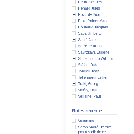
Réda Jacques
Renard Jules
Reverdy Pierre
Rilke Rainer Maria
Roubaud Jacques
Saba Umberto
Sacré James
Sarré Jean-Luc
Savitzkaya Eugène
Shakespeare William
Stéfan, Jude
Tardieu Jean
Tellermann Esther
Trakl, Georg
Valéry, Paul
Verlaine, Paul
Notes récentes
Vacances...
Sarah André, J'arrive
pas à sortir de ce