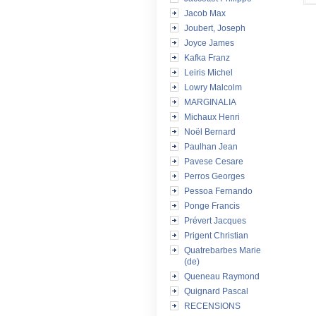
Jacob Max
Joubert, Joseph
Joyce James
Kafka Franz
Leiris Michel
Lowry Malcolm
MARGINALIA
Michaux Henri
Noël Bernard
Paulhan Jean
Pavese Cesare
Perros Georges
Pessoa Fernando
Ponge Francis
Prévert Jacques
Prigent Christian
Quatrebarbes Marie
(de)
Queneau Raymond
Quignard Pascal
RECENSIONS