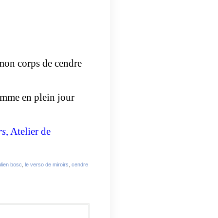
 mon corps de cendre
omme en plein jour
rs
, Atelier de
ulien bosc
,
le verso de miroirs
,
cendre