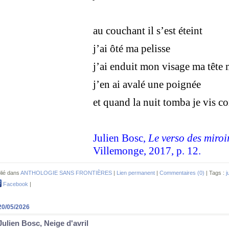
au couchant il s’est éteint
j’ai ôté ma pelisse
j’ai enduit mon visage ma tête
j’en ai avalé une poignée
et quand la nuit tomba je vis c
Julien Bosc,
Le verso des miroi
Villemonge, 2017, p. 12.
lié dans
ANTHOLOGIE SANS FRONTIÈRES
|
Lien permanent
|
Commentaires (0)
| Tags :
j
Facebook
|
20/05/2026
Julien Bosc, Neige d'avril