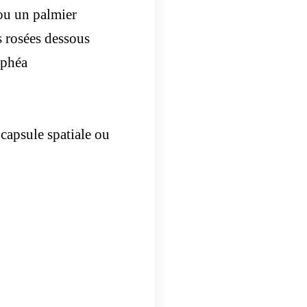
 ou un palmier
s rosées dessous
mphéa
e capsule spatiale ou