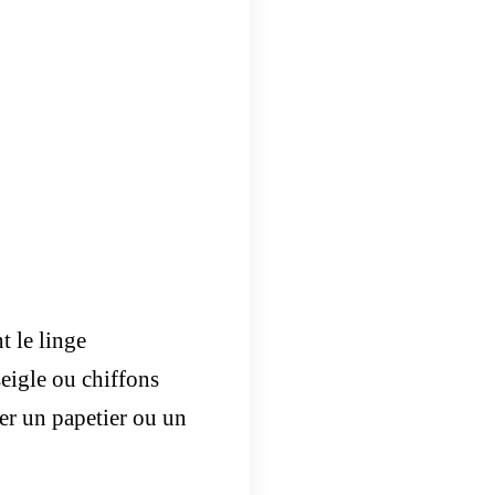
t le linge
seigle ou chiffons
ier un papetier ou un