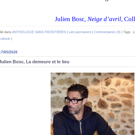
Julien Bosc,
Neige d’avril
, Col
lié dans
ANTHOLOGIE SANS FRONTIÈRES
|
Lien permanent
|
Commentaires (0)
| Tags :
j
cebook
|
17/05/2026
Julien Bosc, La demeure et le lieu