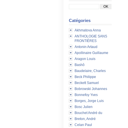
Catégories
Akhmatova Anna
ANTHOLOGIE SANS
FRONTIÈRES
Antonin Artaud
Apollinaire Guillaume
Aragon Louis
Bashô
Baudelaire, Charles
Beck Philippe
Beckett Samuel
Bobrowski Johannes
Bonnefoy Yves
Borges, Jorge Luis
Bosc Julien
Bouchet André du
Breton, André
Celan Paul