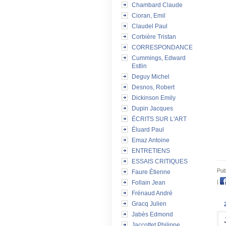
Chambard Claude
Cioran, Emil
Claudel Paul
Corbière Tristan
CORRESPONDANCE
Cummings, Edward
Estlin
Deguy Michel
Desnos, Robert
Dickinson Emily
Dupin Jacques
ÉCRITS SUR L'ART
Éluard Paul
Emaz Antoine
ENTRETIENS
ESSAIS CRITIQUES
Pub
Faure Étienne
|
Follain Jean
Frénaud André
Gracq Julien
Jabès Edmond
Jaccottet Philippe