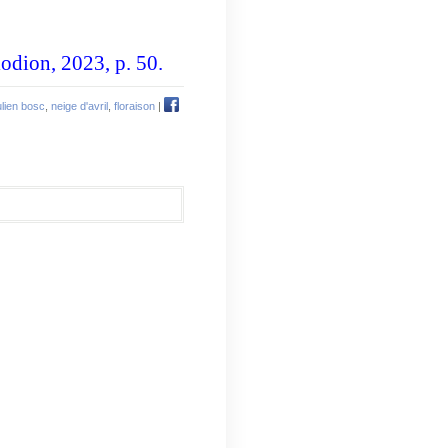
lodion, 2023, p. 50.
ulien bosc
,
neige d'avril
,
floraison
|