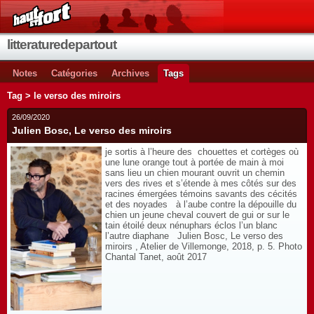
litteraturedepartout
Notes
Catégories
Archives
Tags
Tag > le verso des miroirs
26/09/2020
Julien Bosc, Le verso des miroirs
je sortis à l’heure des chouettes et cortèges où
une lune orange tout à portée de main à moi
sans lieu un chien mourant ouvrit un chemin
vers des rives et s’étende à mes côtés sur des
racines émergées témoins savants des cécités
et des noyades à l’aube contre la dépouille du
chien un jeune cheval couvert de gui or sur le
tain étoilé deux nénuphars éclos l’un blanc
l’autre diaphane Julien Bosc, Le verso des
miroirs , Atelier de Villemonge, 2018, p. 5. Photo
Chantal Tanet, août 2017