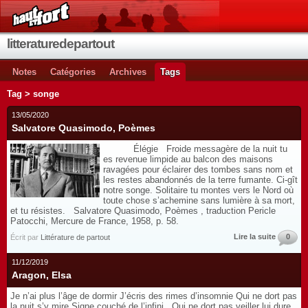
litteraturedepartout
Notes
Catégories
Archives
Tags
Tag > songe
13/05/2020
Salvatore Quasimodo, Poèmes
Élégie Froide messagère de la nuit tu
es revenue limpide au balcon des maisons
ravagées pour éclairer des tombes sans nom et
les restes abandonnés de la terre fumante. Ci-gît
notre songe. Solitaire tu montes vers le Nord où
toute chose s’achemine sans lumière à sa mort,
et tu résistes. Salvatore Quasimodo, Poèmes , traduction Pericle
Patocchi, Mercure de France, 1958, p. 58.
Lire la suite
0
Écrit par
Littérature de partout
11/12/2019
Aragon, Elsa
Je n’ai plus l’âge de dormir J’écris des rimes d’insomnie Qui ne dort pas
la nuit s’y mire Signe couché de l’infini Qui ne dort pas veiller lui dure