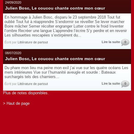
24/09/2020
Julien Bosc, Le coucou chante contre mon cœur
En hommage à Julien Bosc, disparu le 23 septembre 2018 Tout fut
oublié Tout fut à réapprendre S’endormir se réveiller Se lever marcher
Boire mâcher Semer récolter engranger Lutter contre le froid Inventer
l’ombre Recréer une langue L’apprendre l’écrire S’y perdre et en revenir
Les silhouettes rescapées s’extirpèrent du...
Lire la suite
0
Écrit par
Littérature de partout
08/07/2020
Julien Bosc, Le coucou chante contre mon cœur
Du phare mon lieu ma peine mon exil j’ai vue sur les quatre océans Les
mers intérieures Vue sur l’humanité aveugle et sourde : Bateaux
surchargés tels des charniers...
Lire la suite
0
Écrit par
Littérature de partout
Plus de notes disponibles.
> Haut de page