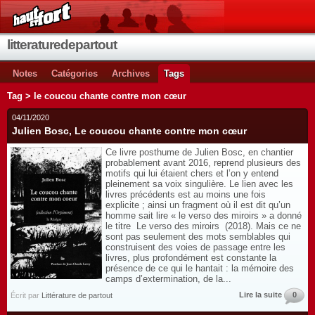
litteraturedepartout
Notes
Catégories
Archives
Tags
Tag > le coucou chante contre mon cœur
04/11/2020
Julien Bosc, Le coucou chante contre mon cœur
Ce livre posthume de Julien Bosc, en chantier
probablement avant 2016, reprend plusieurs des
motifs qui lui étaient chers et l’on y entend
pleinement sa voix singulière. Le lien avec les
livres précédents est au moins une fois
explicite ; ainsi un fragment où il est dit qu’un
homme sait lire « le verso des miroirs » a donné
le titre Le verso des miroirs (2018). Mais ce ne
sont pas seulement des mots semblables qui
construisent des voies de passage entre les
livres, plus profondément est constante la
présence de ce qui le hantait : la mémoire des
camps d’extermination, de la...
Lire la suite
0
Écrit par
Littérature de partout