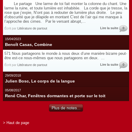
Le partage Une larme de toi fait monter la colonne du chant. Une
larme la ruine, et toute lumière est inhabitée. La corde que je tresse, la
rose que j’expie, N’ont pas à redouter de lumière plus droite. Le peu
d’obscurité que je dilapide en montant C’est de l’air qui me manque à
l’approche des cimes. Par le versant abrupt,...
Lire la suite
0
Écrit par
Littérature de partout
15/04/2023
Benoît Casas, Combine
571 Nous partageons le monde à nous deux d’une manière bizarre peut-
être est-ce nous-mêmes que nous partageons en deux. ...
Lire la suite
0
Écrit par
Littérature de partout
29/09/2018
Julien Bosc, Le corps de la langue
05/08/2017
René Char, Fenêtres dormantes et porte sur le toit
Plus de notes...
> Haut de page