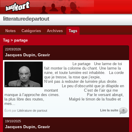
litteraturedepartout
Notes
Catégories
Archives
Tags
Tag > partage
22/03/2026
Jacques Dupin, Gravir
Le partage Une larme de toi
fait monter la colonne du chant. Une larme la
ruine, et toute lumière est inhabitée. La corde
que je tresse, la rose que j’expie,
N’ont pas à redouter de lumière plus droite.
Le peu d’obscurité que je dilapide en
montant C’est de l’air qui me
manque à l’approche des cimes. Par le versant abrupt,
la plus libre des routes, Malgré le timon de la foudre et
mes...
Lire la suite
0
Écrit par
Littérature de partout
19/10/2025
Jacques Dupin, Gravir