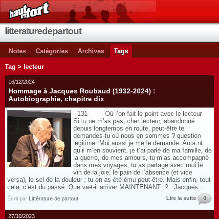
litteraturedepartout
Notes
Catégories
Archives
Tags
Tag > lecteur
16/12/2024
Hommage à Jacques Roubaud (1932-2024) :
Autobiographie, chapitre dix
131 Où l’on fait le point avec le lecteur
Si tu ne m’as pas, cher lecteur, abandonné
depuis longtemps en route, peut-être te
demandes-tu où nous en sommes ? question
légitime. Moi aussi je me le demande. Auta nt
qu’il m’en souvient, je t’ai parlé de ma famille, de
la guerre, de mes amours, tu m’as accompagné
dans mes voyages, tu as partagé avec moi le
vin de la joie, le pain de l’absence (et vice
versa), le sel de la douleur ; tu en as été ému peut-être. Mais enfin, tout
cela, c’est du passé. Que va-t-il arriver MAINTENANT ? Jacques...
Lire la suite
0
Écrit par
Littérature de partout
27/10/2023