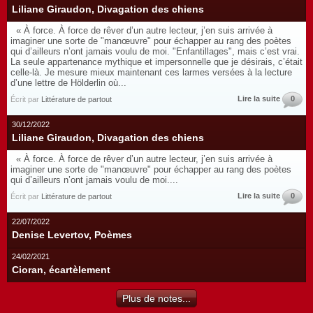
Liliane Giraudon, Divagation des chiens
« À force. À force de rêver d’un autre lecteur, j’en suis arrivée à
imaginer une sorte de "manœuvre" pour échapper au rang des poètes
qui d’ailleurs n’ont jamais voulu de moi. "Enfantillages", mais c’est vrai.
La seule appartenance mythique et impersonnelle que je désirais, c’était
celle-là. Je mesure mieux maintenant ces larmes versées à la lecture
d’une lettre de Hölderlin où...
Lire la suite
0
Écrit par
Littérature de partout
30/12/2022
Liliane Giraudon, Divagation des chiens
« À force. À force de rêver d’un autre lecteur, j’en suis arrivée à
imaginer une sorte de "manœuvre" pour échapper au rang des poètes
qui d’ailleurs n’ont jamais voulu de moi....
Lire la suite
0
Écrit par
Littérature de partout
22/07/2022
Denise Levertov, Poèmes
24/02/2021
Cioran, écartèlement
Plus de notes...