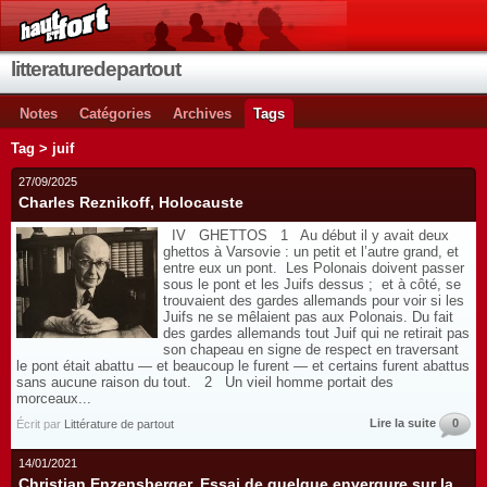
litteraturedepartout
Notes
Catégories
Archives
Tags
Tag > juif
27/09/2025
Charles Reznikoff, Holocauste
IV GHETTOS 1 Au début il y avait deux
ghettos à Varsovie : un petit et l’autre grand, et
entre eux un pont. Les Polonais doivent passer
sous le pont et les Juifs dessus ; et à côté, se
trouvaient des gardes allemands pour voir si les
Juifs ne se mêlaient pas aux Polonais. Du fait
des gardes allemands tout Juif qui ne retirait pas
son chapeau en signe de respect en traversant
le pont était abattu — et beaucoup le furent — et certains furent abattus
sans aucune raison du tout. 2 Un vieil homme portait des
morceaux...
Lire la suite
0
Écrit par
Littérature de partout
14/01/2021
Christian Enzensberger, Essai de quelque envergure sur la