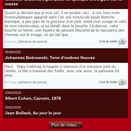
crasse
Quand je déclare que je suis juif, il se produit ceci : à ces trois mots
monosyllabiques apparaît dans l’air une minuscule boule blanche
élastique, à peu près de la grosseur d’un pois, entre mon visage et celui
de mon interlocuteur, et lui bondit dans la bouche. Là-dessus, cette
bouche se ferme, une espèce de jalousie descend de la naissance des
cheveux sur le visage, ce qui fait que...
Lire la suite
0
Écrit par
Littérature de partout
05/09/2020
Johannes Bobrowski, Terre d'ombres fleuves
Récit Rajla Gelblung échappée à Varsovie d’un transport parti du
Ghetto, la fille a traversé des forêts, avec une arme, la partisane fut
prise...
Lire la suite
0
Écrit par
Littérature de partout
23/02/2019
Albert Cohen, Carnets, 1978
20/02/2019
Jean Bollack, Au jour le jour
Plus de notes...