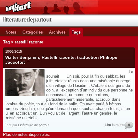
litteraturedepartout
Notes
Catégories
Archives
Tags
Tag > rastelli raconte
10/05/2015
Walter Benjamin, Rastelli raconte, traduction Philippe
Jaccottet
Le
souhait Un soir, pour la fin du sabbat, les
juifs étaient réunis dans une misérable auberge
d’un village de Hasidim . C’étaient des gens du
coin, à l’exception d’un individu que personne ne
connaissait, un homme en haillons,
particulièrement misérable, accroupi dans
l’ombre du poêle, tout au fond de la salle. On avait parlé à bâtons
rompus. Soudain, quelqu’un demanda quel souhait chacun ferait, si on
lui en accordait un. L’un voulait de l’argent, l’autre un gendre, le
troisième un établi...
Lire la suite
0
Écrit par
Littérature de partout
Plus de notes disponibles.