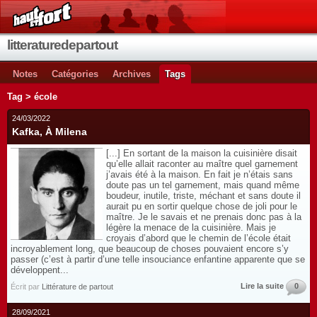
litteraturedepartout
Notes
Catégories
Archives
Tags
Tag > école
24/03/2022
Kafka, À Milena
[...] En sortant de la maison la cuisinière disait
qu’elle allait raconter au maître quel garnement
j’avais été à la maison. En fait je n’étais sans
doute pas un tel garnement, mais quand même
boudeur, inutile, triste, méchant et sans doute il
aurait pu en sortir quelque chose de joli pour le
maître. Je le savais et ne prenais donc pas à la
légère la menace de la cuisinière. Mais je
croyais d’abord que le chemin de l’école était
incroyablement long, que beaucoup de choses pouvaient encore s’y
passer (c’est à partir d’une telle insouciance enfantine apparente que se
développent...
Lire la suite
0
Écrit par
Littérature de partout
28/09/2021