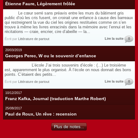
Étienne Faure, Légèrement frôlée
Le cœur serré sans préavis entre les murs du bâtiment gris
public d’où les cris fusent, on croirait une enfance à cause des barreaux
qui restreignent la vue du ciel les origines restituées comme on s’en
trouve à même les livres enracinés dans la mémoire avec l’ennui et les
récitations — craie, encrier, cire d’abeille — la...
Lire la suite
0
Écrit par
Littérature de partout
20/03/2019
Georges Perec, W ou le souvenir d’enfance
L’école J’ai trois souvenirs d’école : (…) Le troisième
est, apparemment le plus organisé. À l’école on nous donnait des bons
points. C’étaient des petits...
Lire la suite
0
Écrit par
Littérature de partout
10/12/2017
Franz Kafka, Journal (traduction Marthe Robert)
25/08/2017
Paul de Roux, Un rêve : recension
Plus de notes...