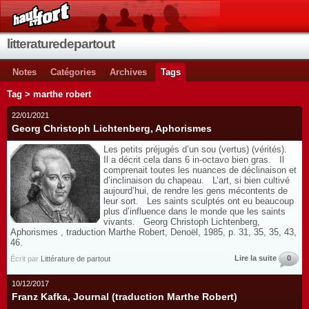
litteraturedepartout
Notes
Catégories
Archives
Tags
Tag > marthe robert
22/01/2021
Georg Christoph Lichtenberg, Aphorismes
Les petits préjugés d’un sou (vertus) (vérités).
Il a décrit cela dans 6 in-octavo bien gras. Il
comprenait toutes les nuances de déclinaison et
d’inclinaison du chapeau. L’art, si bien cultivé
aujourd’hui, de rendre les gens mécontents de
leur sort. Les saints sculptés ont eu beaucoup
plus d’influence dans le monde que les saints
vivants. Georg Christoph Lichtenberg,
Aphorismes , traduction Marthe Robert, Denoël, 1985, p. 31, 35, 35, 43,
46.
Lire la suite
0
Écrit par
Littérature de partout
10/12/2017
Franz Kafka, Journal (traduction Marthe Robert)