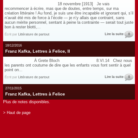
18 novembre [1913] Je vais
recommencer à écrire, mas que de doutes, entre temps, sur ma
création littéraire ! Au fond, je suis une être incapable et ignorant qui, s’il
n’avait été mis de force à l’école — je n’y allais que contraint, sans
aucun mérite personnel, sentant à peine la contrainte — serait tout juste
bon à rester blotti,...
Lire la suite
0
Écrit par
Littérature de partout
18/12/2016
Franz Kafka, Lettres à Felice, II
À Grete Bloch 8.VI.14 Chez nous
les parents ont coutume de dire que les enfants vous font sentir à quel
point on...
Lire la suite
0
Écrit par
Littérature de partout
27/11/2015
Franz Kafka, Lettres à Felice
Plus de notes disponibles.
> Haut de page