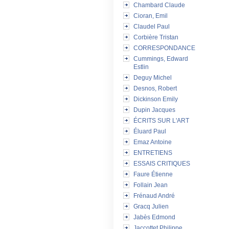
Chambard Claude
Cioran, Emil
Claudel Paul
Corbière Tristan
CORRESPONDANCE
Cummings, Edward
Estlin
Deguy Michel
Desnos, Robert
Dickinson Emily
Dupin Jacques
ÉCRITS SUR L'ART
Éluard Paul
Emaz Antoine
ENTRETIENS
ESSAIS CRITIQUES
Faure Étienne
Follain Jean
Frénaud André
Gracq Julien
Jabès Edmond
Jaccottet Philippe