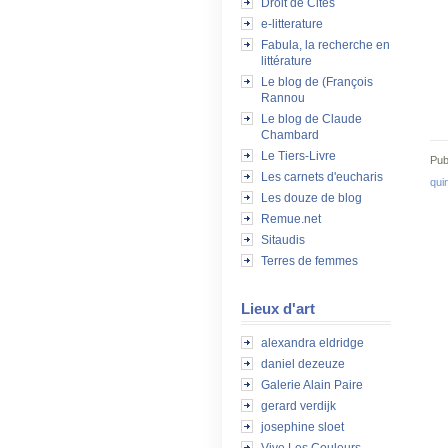
Droit de Cités
e-litterature
Fabula, la recherche en
littérature
Le blog de (François
Rannou
Le blog de Claude
Chambard
Le Tiers-Livre
Pub
Les carnets d'eucharis
qui
Les douze de blog
Remue.net
Sitaudis
Terres de femmes
Lieux d'art
alexandra eldridge
daniel dezeuze
Galerie Alain Paire
gerard verdijk
josephine sloet