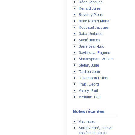
Réda Jacques
Renard Jules
Reverdy Pierre
Rilke Rainer Maria
Roubaud Jacques
Saba Umberto
Sacré James
Sarré Jean-Luc
Savitzkaya Eugène
Shakespeare William
Stéfan, Jude
Tardieu Jean
Tellermann Esther
Trakl, Georg
Valéry, Paul
Verlaine, Paul
Notes récentes
Vacances...
Sarah André, J'arrive
pas à sortir de ce