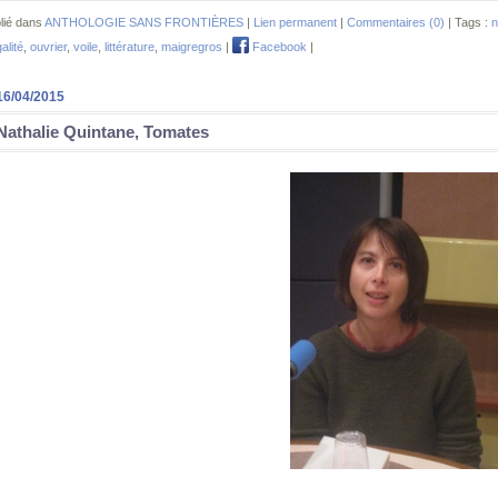
lié dans
ANTHOLOGIE SANS FRONTIÈRES
|
Lien permanent
|
Commentaires (0)
| Tags :
n
alité
,
ouvrier
,
voile
,
littérature
,
maigregros
|
Facebook
|
16/04/2015
Nathalie Quintane, Tomates