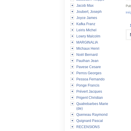
Jacob Max
Pub
Joubert, Joseph
inég
Joyce James
Kafka Franz
Leiris Michel
Lowry Malcolm
MARGINALIA
Michaux Henri
Noël Bernard
Paulhan Jean
Pavese Cesare
Perros Georges
Pessoa Fernando
Ponge Francis
Prévert Jacques
Prigent Christian
Quatrebarbes Marie
(de)
Queneau Raymond
Quignard Pascal
RECENSIONS