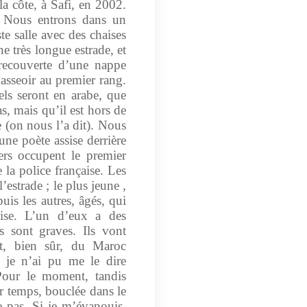
 la côte, à Safi, en 2002.
l. Nous entrons dans un
e salle avec des chaises
ne très longue estrade, et
 recouverte d’une nappe
asseoir au premier rang.
els seront en arabe, que
, mais qu’il est hors de
e (on nous l’a dit). Nous
une poète assise derrière
ers occupent le premier
 la police française. Les
’estrade ; le plus jeune ,
uis les autres, âgés, qui
cise. L’un d’eux a des
ls sont graves. Ils vont
nt, bien sûr, du Maroc
 je n’ai pu me le dire
 Pour le moment, tandis
ur temps, bouclée dans le
e pas. Si je m’évanouis,