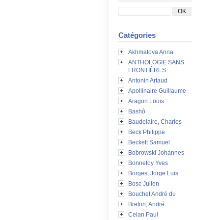
Catégories
Akhmatova Anna
ANTHOLOGIE SANS
FRONTIÈRES
Antonin Artaud
Apollinaire Guillaume
Aragon Louis
Bashô
Baudelaire, Charles
Beck Philippe
Beckett Samuel
Bobrowski Johannes
Bonnefoy Yves
Borges, Jorge Luis
Bosc Julien
Bouchet André du
Breton, André
Celan Paul