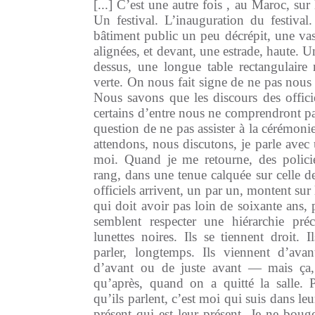
[...] C’est une autre fois , au Maroc, sur
Un festival. L’inauguration du festiva
bâtiment public un peu décrépit, une vast
alignées, et devant, une estrade, haute. U
dessus, une longue table rectangulaire
verte. On nous fait signe de ne pas nous 
Nous savons que les discours des offici
certains d’entre nous ne comprendront pas
question de ne pas assister à la cérémoni
attendons, nous discutons, je parle avec 
moi. Quand je me retourne, des polici
rang, dans une tenue calquée sur celle de
officiels arrivent, un par un, montent sur l
qui doit avoir pas loin de soixante ans, p
semblent respecter une hiérarchie pré
lunettes noires. Ils se tiennent droit. I
parler, longtemps. Ils viennent d’ava
d’avant ou de juste avant — mais ça,
qu’après, quand on a quitté la salle.
qu’ils parlent, c’est moi qui suis dans le
présent qui est leur présent. Je ne boug