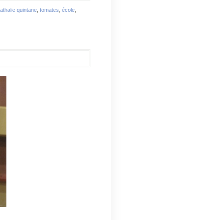
athalie quintane
,
tomates
,
école
,