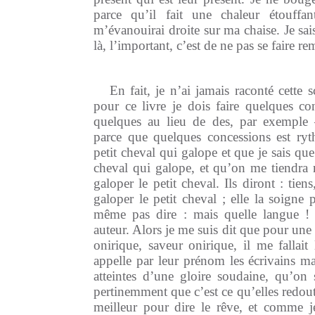
parce qu’il fait une chaleur étouffan
m’évanouirai droite sur ma chaise. Je sais
là, l’important, c’est de ne pas se faire re
En fait, je n’ai jamais raconté cette
pour ce livre je dois faire quelques con
quelques au lieu de des, par exempl
parce que quelques concessions est 
petit cheval qui galope et que je sais que c
cheval qui galope, et qu’on me tiendra ri
galoper le petit cheval. Ils diront : tien
galoper le petit cheval ; elle la soigne 
même pas dire : mais quelle langue ! 
auteur. Alors je me suis dit que pour une
onirique, saveur onirique, il me fallai
appelle par leur prénom les écrivains m
atteintes d’une gloire soudaine, qu’on 
pertinemment que c’est ce qu’elles redoute
meilleur pour dire le rêve, et comme 