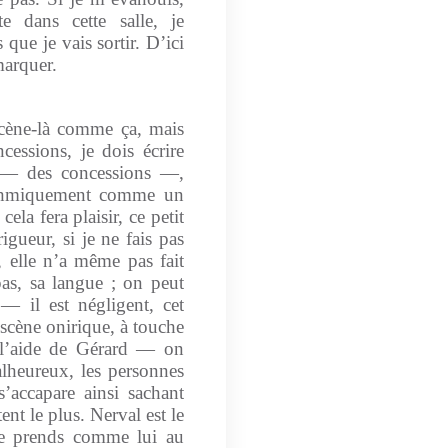
te dans cette salle, je
 que je vais sortir. D’ici
marquer.
 scène-là comme ça, mais
cessions, je dois écrire
e — des concessions —,
rythmiquement comme un
ela fera plaisir, ce petit
gueur, si je ne fais pas
s, elle n’a même pas fait
pas, sa langue ; on peut
— il est négligent, cet
 scène onirique, à touche
t l’aide de Gérard — on
alheureux, les personnes
s’accapare ainsi sachant
nt le plus. Nerval est le
je prends comme lui au