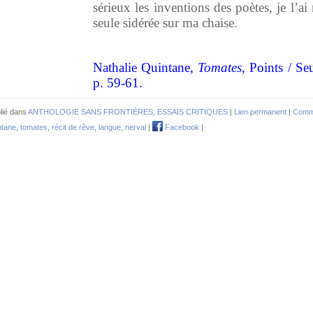
sérieux les inventions des poètes, je l’ai
seule sidérée sur ma chaise.
Nathalie Quintane,
Tomates
, Points / Se
p. 59-61.
lié dans
ANTHOLOGIE SANS FRONTIÈRES
,
ESSAIS CRITIQUES
|
Lien permanent
|
Comme
ntane
,
tomates
,
récit de rêve
,
langue
,
nerval
|
Facebook
|