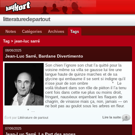
litteraturedepartout
Notes
Catégories
Archives
Tags
Tag > jean-luc sarré
08/06/2025
Jean-Luc Sarré, Bardane Divertimento
Son chien l’ignore son chat l’a quitté pour la
voisine même sa villa se gausse lui tire une
langue haute de quinze marches et de sa
glycine qui embaume il se sent si indigne qu’il
n’ose jouir de son ombre * Le
voilà titubant dans son rôle de piéton il l’a tenu
cent fois dans cette rue plus ou moins droit,
fringant, nauséeux enjambant les flaques de
chagrin, de vinasse mais ça, non, jamais — on
ne boit pas au goulot sous les arbres en fleur.
* ...
Lire la suite
0
Écrit par
Littérature de partout
07/06/2025
Jean-Luc Sarré, La Part des anges