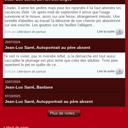
Citadin, il aime les jardins mais pour les rejoindre il lui faut attendre les
vacances d'été. Un après-midi de septembre il arrive que l'orage
survienne et le trouve, assis sur une fesse, étrangement irrésolu. Une
tonnelle d'abeilles au travail l'a détourné de son chemin pis abandonné
sur une souche. Les gouttes sur les feuilles l'allègent...
Lire la suite
0
Écrit par
Littérature de partout
25/07/2024
Jean-Luc Sarré, Autoportrait au père absent
Ni vert ni violet, pas le moindre reflet, si la démarche est tout aussi
saccadée le plumage est plus terne que celui des adultes. Trois pies
arpentent le pré en quête de ce...
Lire la suite
0
Écrit par
Littérature de partout
23/07/2024
Jean-Luc Sarré, Bardane
07/10/2023
Jean-Luc Sarré, Autopportrait au père absent
Plus de notes...
> Haut de page