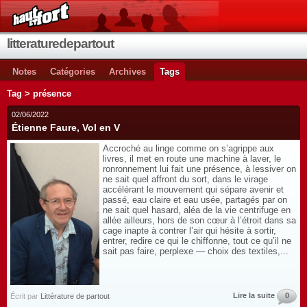
litteraturedepartout
Notes
Catégories
Archives
Tags
Tag > présence
02/06/2022
Étienne Faure, Vol en V
Accroché au linge comme on s’agrippe aux
livres, il met en route une machine à laver, le
ronronnement lui fait une présence, à lessiver on
ne sait quel affront du sort, dans le virage
accélérant le mouvement qui sépare avenir et
passé, eau claire et eau usée, partagés par on
ne sait quel hasard, aléa de la vie centrifuge en
allée ailleurs, hors de son cœur à l’étroit dans sa
cage inapte à contrer l’air qui hésite à sortir,
entrer, redire ce qui le chiffonne, tout ce qu’il ne
sait pas faire, perplexe — choix des textiles,...
Lire la suite
0
Écrit par
Littérature de partout