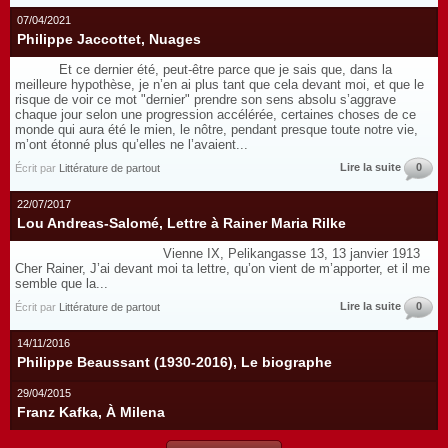
07/04/2021
Philippe Jaccottet, Nuages
Et ce dernier été, peut-être parce que je sais que, dans la
meilleure hypothèse, je n’en ai plus tant que cela devant moi, et que le
risque de voir ce mot "dernier" prendre son sens absolu s’aggrave
chaque jour selon une progression accélérée, certaines choses de ce
monde qui aura été le mien, le nôtre, pendant presque toute notre vie,
m’ont étonné plus qu’elles ne l’avaient...
Lire la suite
0
Écrit par
Littérature de partout
22/07/2017
Lou Andreas-Salomé, Lettre à Rainer Maria Rilke
Vienne IX, Pelikangasse 13, 13 janvier 1913
Cher Rainer, J’ai devant moi ta lettre, qu’on vient de m’apporter, et il me
semble que la...
Lire la suite
0
Écrit par
Littérature de partout
14/11/2016
Philippe Beaussant (1930-2016), Le biographe
29/04/2015
Franz Kafka, À Milena