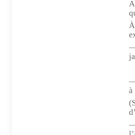
A
q
À
e
—
j
—
à
(
d
—
l