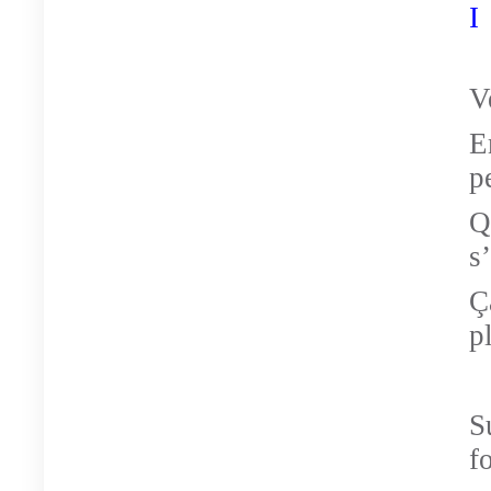
I
V
E
p
Q
s
Ç
p
S
f