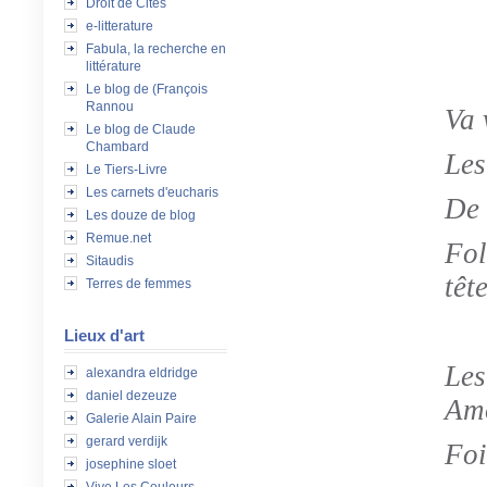
Droit de Cités
e-litterature
Fabula, la recherche en
littérature
Le blog de (François
Rannou
Va 
Le blog de Claude
Chambard
Les
Le Tiers-Livre
Les carnets d'eucharis
De 
Les douze de blog
Remue.net
Fo
Sitaudis
tête
Terres de femmes
Lieux d'art
Le
alexandra eldridge
daniel dezeuze
Amo
Galerie Alain Paire
gerard verdijk
Foi
josephine sloet