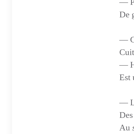
— Pa
De g
— Ca
Cuit
— H
Est 
— L
Des 
Au