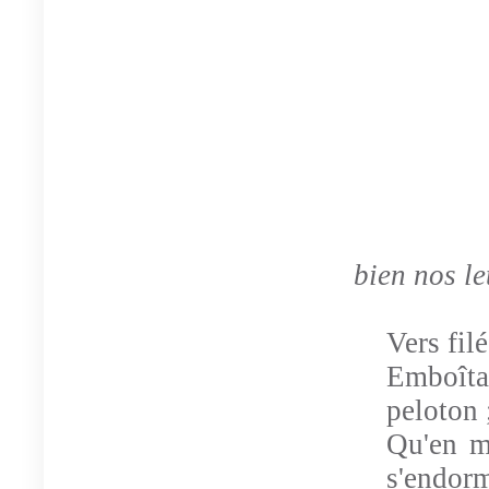
1 
bien nos let
Vers fil
Emboîta
peloton 
Qu'en m
s'endorm