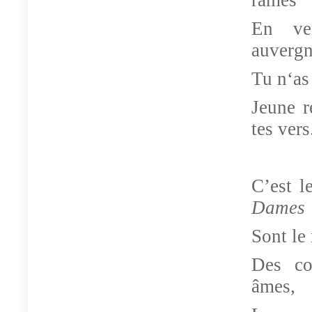
rames
En ve
auverg
Tu n‘as 
Jeune r
tes vers
C’est l
Dames
Sont le 
Des co
âmes,