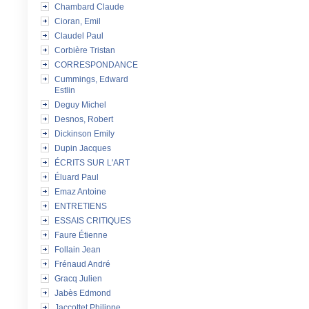
Chambard Claude
Cioran, Emil
Claudel Paul
Corbière Tristan
CORRESPONDANCE
Cummings, Edward
Estlin
Deguy Michel
Desnos, Robert
Dickinson Emily
Dupin Jacques
ÉCRITS SUR L'ART
Éluard Paul
Emaz Antoine
ENTRETIENS
ESSAIS CRITIQUES
Faure Étienne
Follain Jean
Frénaud André
Gracq Julien
Jabès Edmond
Jaccottet Philippe