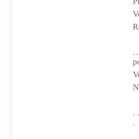
P
V
R
…
p
V
N
. 
. 