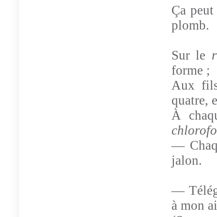
Ça peut
plomb.
Sur le
forme ;
Aux fil
quatre, 
À chaq
chlorof
— Chaqu
jalon.
— Télég
à mon ai