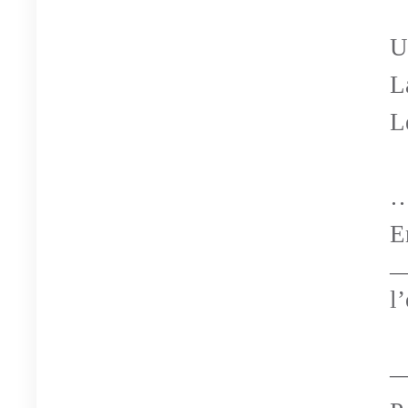
U
L
L
…
E
—
l
—