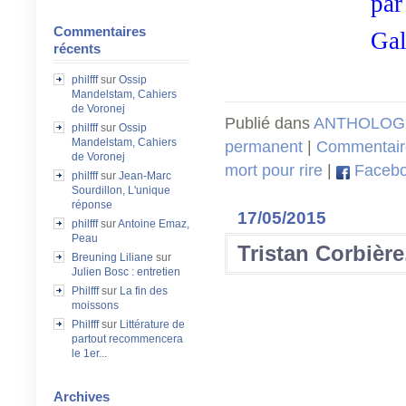
par
Commentaires
Gal
récents
philfff
sur
Ossip
Mandelstam, Cahiers
de Voronej
Publié dans
ANTHOLOGI
philfff
sur
Ossip
Mandelstam, Cahiers
permanent
|
Commentaire
de Voronej
mort pour rire
|
Faceb
philfff
sur
Jean-Marc
Sourdillon, L'unique
réponse
17/05/2015
philfff
sur
Antoine Emaz,
Peau
Tristan Corbièr
Breuning Liliane
sur
Julien Bosc : entretien
Philfff
sur
La fin des
moissons
Philfff
sur
Littérature de
partout recommencera
le 1er...
Archives