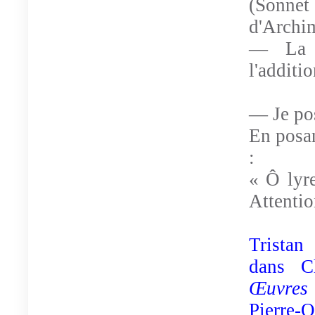
(Sonnet
d'Archi
— La p
l'additio
— Je pos
En posan
:
« Ô lyr
Attentio
Tristan
dans Ch
Œuvres 
Pierre