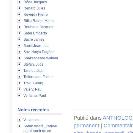
Réda Jacques
Renard Jules
Reverdy Pierre
Rilke Rainer Maria
Roubaud Jacques
Saba Umberto
Sacré James
Sarré Jean-Luc
Savitzkaya Eugène
Shakespeare William
Stéfan, Jude
Tardieu Jean
Tellermann Esther
Trakl, Georg
Valéry, Paul
Verlaine, Paul
Notes récentes
Publié dans
ANTHOLOGI
Vacances...
permanent
|
Commentaire
Sarah André, J'arrive
pas à sortir de ce