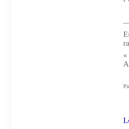
—
E
ra
«
A
Pi
L