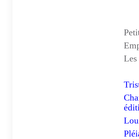
Peti
Emp
Les
Tris
Cha
édit
Loui
Pléi