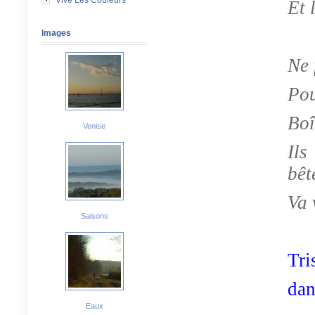
Vive Les Couleurs
Et 
Images
Ne 
Pou
Boî
Venise
Ils
bêt
Va 
Saisons
Tri
da
Eaux