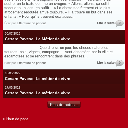
soufre, on le traite comme un ivrogne. « Allons, allons, ça suffit,
secoue-toi, allons, ça suffit… » La chose secrètement et la plus
atrocement redoutée arrive toujours. « Il a trouvé un but dans ses
enfants. » Pour qu’ils trouvent eux aussi...
Lire la suite
0
Écrit par
Littérature de partout
30/07/2025
Cesare Pavese, Le Métier de vivre
Que dire si, un jour, les choses naturelles —
sources, bois, vignes, campagne — sont absorbées par la ville et
escamotées et se rencontrent dans des phrases...
Lire la suite
0
Écrit par
Littérature de partout
18/05/2022
Cesare Pavese, Le métier de vivre
17/05/2022
Cesare Pavese, Le métier de vivre
Plus de notes...
> Haut de page