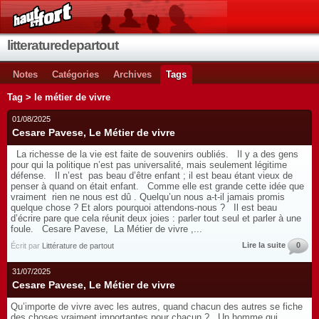
litteraturedepartout
Notes
Catégories
Archives
Tags
Tag > le métier de vivre
01/08/2025
Cesare Pavese, Le Métier de vivre
La richesse de la vie est faite de souvenirs oubliés. Il y a des gens
pour qui la politique n’est pas universalité, mais seulement légitime
défense. Il n’est pas beau d’être enfant ; il est beau étant vieux de
penser à quand on était enfant. Comme elle est grande cette idée que
vraiment rien ne nous est dû . Quelqu’un nous a-t-il jamais promis
quelque chose ? Et alors pourquoi attendons-nous ? Il est beau
d’écrire pare que cela réunit deux joies : parler tout seul et parler à une
foule. Cesare Pavese, La Métier de vivre ,...
Lire la suite
0
Écrit par
Littérature de partout
31/07/2025
Cesare Pavese, Le Métier de vivre
Qu’importe de vivre avec les autres, quand chacun des autres se fiche
des choses vraiment importantes pour chacun ? Un homme qui