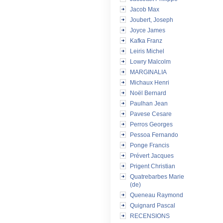
Jacob Max
Joubert, Joseph
Joyce James
Kafka Franz
Leiris Michel
Lowry Malcolm
MARGINALIA
Michaux Henri
Noël Bernard
Paulhan Jean
Pavese Cesare
Perros Georges
Pessoa Fernando
Ponge Francis
Prévert Jacques
Prigent Christian
Quatrebarbes Marie
(de)
Queneau Raymond
Quignard Pascal
RECENSIONS