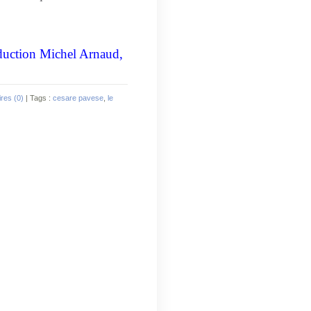
aduction Michel Arnaud,
res (0)
| Tags :
cesare pavese
,
le