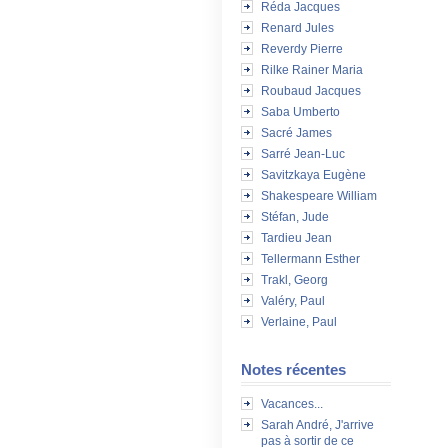
Réda Jacques
Renard Jules
Reverdy Pierre
Rilke Rainer Maria
Roubaud Jacques
Saba Umberto
Sacré James
Sarré Jean-Luc
Savitzkaya Eugène
Shakespeare William
Stéfan, Jude
Tardieu Jean
Tellermann Esther
Trakl, Georg
Valéry, Paul
Verlaine, Paul
Notes récentes
Vacances...
Sarah André, J'arrive
pas à sortir de ce