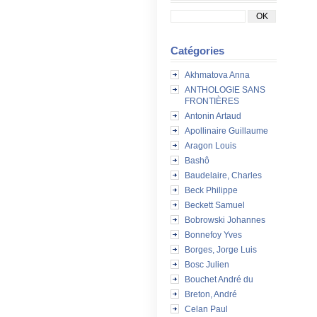
Catégories
Akhmatova Anna
ANTHOLOGIE SANS
FRONTIÈRES
Antonin Artaud
Apollinaire Guillaume
Aragon Louis
Bashô
Baudelaire, Charles
Beck Philippe
Beckett Samuel
Bobrowski Johannes
Bonnefoy Yves
Borges, Jorge Luis
Bosc Julien
Bouchet André du
Breton, André
Celan Paul