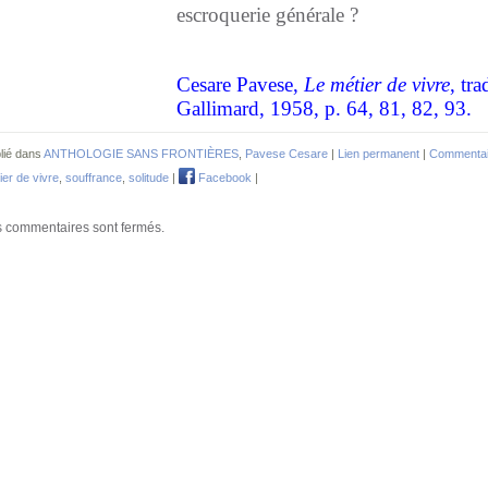
escroquerie générale ?
Cesare Pavese,
Le métier de vivre
, tr
Gallimard, 1958, p. 64, 81, 82, 93.
lié dans
ANTHOLOGIE SANS FRONTIÈRES
,
Pavese Cesare
|
Lien permanent
|
Commentai
ier de vivre
,
souffrance
,
solitude
|
Facebook
|
 commentaires sont fermés.