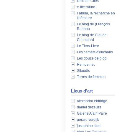
Droit de Cités
e-litterature
Fabula, la recherche en
littérature
Le blog de (François
Rannou
Le blog de Claude
Chambard
Le Tiers-Livre
Les carnets d'eucharis
Les douze de blog
Remue.net
Sitaudis
Terres de femmes
Lieux d'art
alexandra eldridge
daniel dezeuze
Galerie Alain Paire
gerard verdijk
josephine sloet