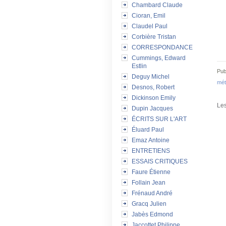
Chambard Claude
Cioran, Emil
Claudel Paul
Corbière Tristan
CORRESPONDANCE
Cummings, Edward
Estlin
Pub
Deguy Michel
mét
Desnos, Robert
Dickinson Emily
Les
Dupin Jacques
ÉCRITS SUR L'ART
Éluard Paul
Emaz Antoine
ENTRETIENS
ESSAIS CRITIQUES
Faure Étienne
Follain Jean
Frénaud André
Gracq Julien
Jabès Edmond
Jaccottet Philippe