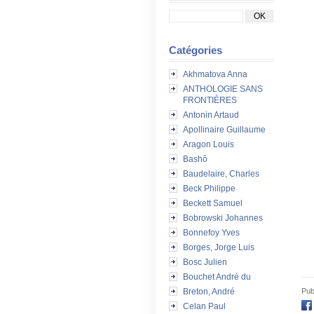
Catégories
Akhmatova Anna
ANTHOLOGIE SANS
FRONTIÈRES
Antonin Artaud
Apollinaire Guillaume
Aragon Louis
Bashô
Baudelaire, Charles
Beck Philippe
Beckett Samuel
Bobrowski Johannes
Bonnefoy Yves
Borges, Jorge Luis
Bosc Julien
Bouchet André du
Pub
Breton, André
Celan Paul