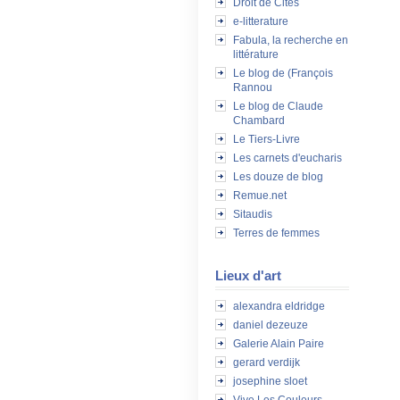
Droit de Cités
e-litterature
Fabula, la recherche en
littérature
Le blog de (François
Rannou
Le blog de Claude
Chambard
Le Tiers-Livre
Les carnets d'eucharis
Les douze de blog
Remue.net
Sitaudis
Terres de femmes
Lieux d'art
alexandra eldridge
daniel dezeuze
Galerie Alain Paire
gerard verdijk
josephine sloet