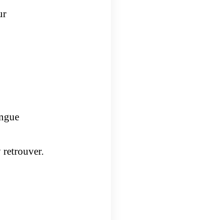
ur
angue
 retrouver.