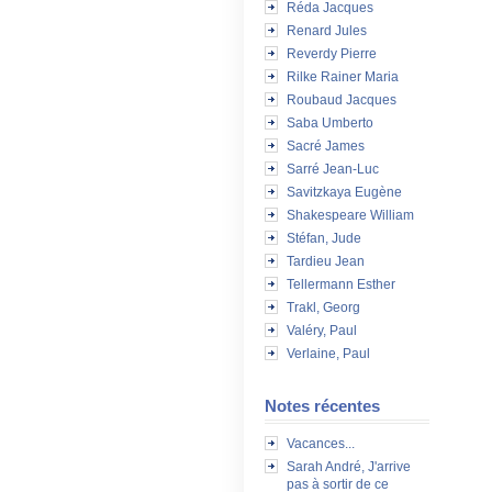
Réda Jacques
Renard Jules
Reverdy Pierre
Rilke Rainer Maria
Roubaud Jacques
Saba Umberto
Sacré James
Sarré Jean-Luc
Savitzkaya Eugène
Shakespeare William
Stéfan, Jude
Tardieu Jean
Tellermann Esther
Trakl, Georg
Valéry, Paul
Verlaine, Paul
Notes récentes
Vacances...
Sarah André, J'arrive
pas à sortir de ce