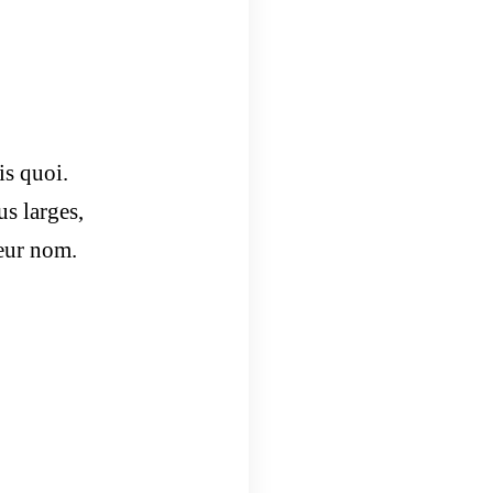
is quoi.
us larges,
eur nom.