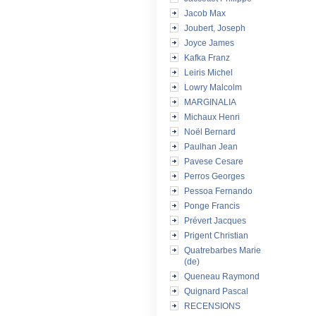
Jacob Max
Joubert, Joseph
Joyce James
Kafka Franz
Leiris Michel
Lowry Malcolm
MARGINALIA
Michaux Henri
Noël Bernard
Paulhan Jean
Pavese Cesare
Perros Georges
Pessoa Fernando
Ponge Francis
Prévert Jacques
Prigent Christian
Quatrebarbes Marie
(de)
Queneau Raymond
Quignard Pascal
RECENSIONS