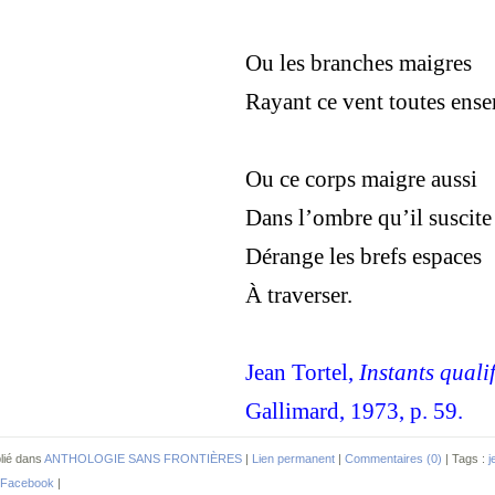
Ou les branches maigres
Rayant ce vent toutes ens
Ou ce corps maigre aussi
Dans l’ombre qu’il suscite
Dérange les brefs espaces
À traverser.
Jean Tortel,
Instants qualif
Gallimard, 1973, p. 59.
lié dans
ANTHOLOGIE SANS FRONTIÈRES
|
Lien permanent
|
Commentaires (0)
| Tags :
j
Facebook
|