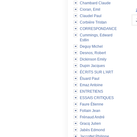
Chambard Claude
Cioran, Emil
Claudel Paul
Corbière Tristan
CORRESPONDANCE
Cummings, Edward
Estlin
Deguy Michel
Desnos, Robert
Dickinson Emily
Dupin Jacques
ÉCRITS SUR L'ART
Éluard Paul
Emaz Antoine
ENTRETIENS
ESSAIS CRITIQUES
Faure Étienne
Follain Jean
Frénaud André
Gracq Julien
Jabès Edmond
Jaccottet Philippe