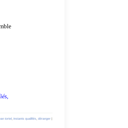
emble
iés
,
ean tortel
,
instants qualifiés
,
déranger
|