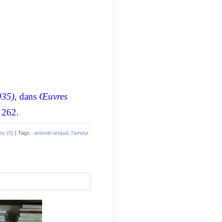
935)
, dans
Œuvres
 262.
s (0)
| Tags :
antonin artaud
,
l'amour