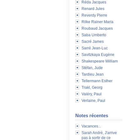
Réda Jacques
Renard Jules
Reverdy Pierre
Rilke Rainer Maria
Roubaud Jacques
Saba Umberto
Sacré James
Sarré Jean-Luc
Savitzkaya Eugène
Shakespeare William
Stéfan, Jude
Tardieu Jean
Tellermann Esther
Trakl, Georg
Valéry, Paul
Verlaine, Paul
Notes récentes
Vacances...
Sarah André, J'arrive
pas à sortir de ce