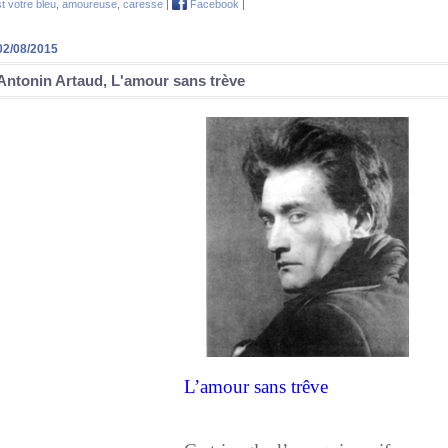
st votre bleu
,
amoureuse
,
caresse
|
Facebook
|
02/08/2015
Antonin Artaud, L'amour sans trève
L’amour sans trêve