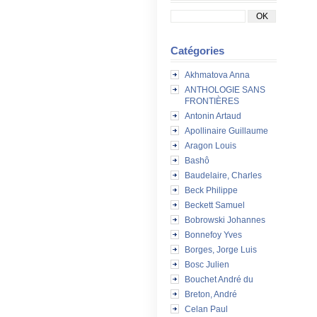
Catégories
Akhmatova Anna
ANTHOLOGIE SANS
FRONTIÈRES
Antonin Artaud
Apollinaire Guillaume
Aragon Louis
Bashô
Baudelaire, Charles
Beck Philippe
Beckett Samuel
Bobrowski Johannes
Bonnefoy Yves
Borges, Jorge Luis
Bosc Julien
Bouchet André du
Breton, André
Celan Paul