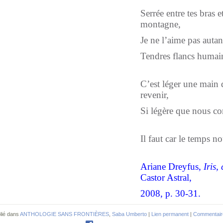
Serrée entre tes bras e
montagne,
Je ne l’aime pas autant
Tendres flancs humai
C’est léger une main 
revenir,
Si légère que nous co
Il faut car le temps n
Ariane Dreyfus,
Iris,
Castor Astral,
2008, p. 30-31.
lié dans
ANTHOLOGIE SANS FRONTIÈRES
,
Saba Umberto
|
Lien permanent
|
Commentair