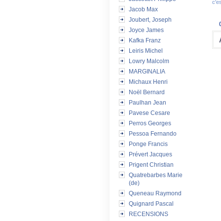
c'e
Jacob Max
Joubert, Joseph
Joyce James
Kafka Franz
Leiris Michel
Lowry Malcolm
MARGINALIA
Michaux Henri
Noël Bernard
Paulhan Jean
Pavese Cesare
Perros Georges
Pessoa Fernando
Ponge Francis
Prévert Jacques
Prigent Christian
Quatrebarbes Marie
(de)
Queneau Raymond
Quignard Pascal
RECENSIONS