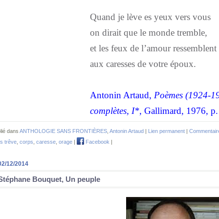
Quand je lève es yeux vers vous
on dirait que le monde tremble,
et les feux de l’amour ressemblent
aux caresses de votre époux.
Antonin Artaud,
Poèmes (1924-1
complètes, I*
, Gallimard, 1976, p.
lié dans
ANTHOLOGIE SANS FRONTIÈRES
,
Antonin Artaud
|
Lien permanent
|
Commentaire
s trêve
,
corps
,
caresse
,
orage
|
Facebook
|
02/12/2014
Stéphane Bouquet, Un peuple