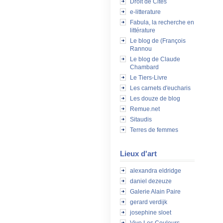
Droit de Cités
e-litterature
Fabula, la recherche en
littérature
Le blog de (François
Rannou
Le blog de Claude
Chambard
Le Tiers-Livre
Les carnets d'eucharis
Les douze de blog
Remue.net
Sitaudis
Terres de femmes
Lieux d'art
alexandra eldridge
daniel dezeuze
Galerie Alain Paire
gerard verdijk
josephine sloet