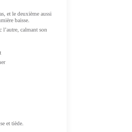
as, et le deuxième aussi
mière baisse.
 l’autre, calmant son
t
her
e et tiède.