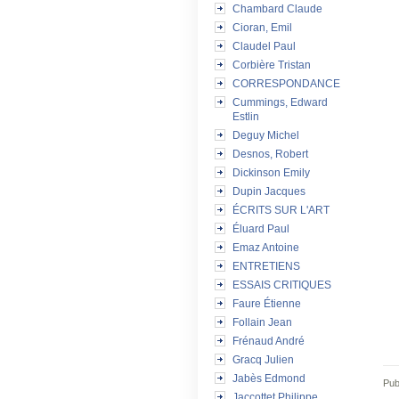
Chambard Claude
Cioran, Emil
Claudel Paul
Corbière Tristan
CORRESPONDANCE
Cummings, Edward
Estlin
Deguy Michel
Desnos, Robert
Dickinson Emily
Dupin Jacques
ÉCRITS SUR L'ART
Éluard Paul
Emaz Antoine
ENTRETIENS
ESSAIS CRITIQUES
Faure Étienne
Follain Jean
Frénaud André
Gracq Julien
Jabès Edmond
Pub
Jaccottet Philippe