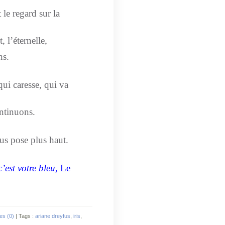
t le regard sur la
, l’éternelle,
ns.
qui caresse, qui va
ntinuons.
ous pose plus haut.
 c’est votre bleu
, Le
es (0)
| Tags :
ariane dreyfus
,
iris
,