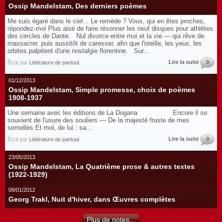
Ossip Mandelstam, Des derniers poèmes
Me suis égaré dans le ciel... Le remède ? Vous, qui en êtes proches,
répondez-moi Plus aisé de faire résonner les neuf disques pour athlètes
des cercles de Dante. Nul divorce entre moi et la vie — qui rêve de
massacrer, puis aussitôt de caresser, afin que l'oreille, les yeux, les
orbites palpitent d'une nostalgie florentine. Sur...
Lire la suite
0
Écrit par
Littérature de partout
01/12/2013
Ossip Mandelstam, Simple promesse, choix de poèmes
1908-1937
Une semaine avec les éditions de La Dogana Encore il se
souvient de l'usure des souliers — De la majesté fruste de mes
semelles Et moi, de lui : sa...
Lire la suite
0
Écrit par
Littérature de partout
23/05/2013
Ossip Mandelstam, La Quatrième prose & autres textes
(1922-1929)
08/01/2012
Georg Trakl, Nuit d'hiver, dans Œuvres complètes
Plus de notes...