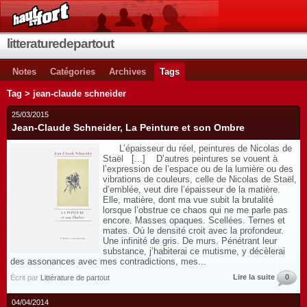
litteraturedepartout
Notes
Catégories
Archives
Tags
Tag > jean-claude schneider
25/03/2015
Jean-Claude Schneider, La Peinture et son Ombre
L’épaisseur du réel, peintures de Nicolas de
Staël [...] D’autres peintures se vouent à
l’expression de l’espace ou de la lumière ou des
vibrations de couleurs, celle de Nicolas de Staël,
d’emblée, veut dire l’épaisseur de la matière.
Elle, matière, dont ma vue subit la brutalité
lorsque l’obstrue ce chaos qui ne me parle pas
encore. Masses opaques. Scellées. Ternes et
mates. Où le densité croit avec la profondeur.
Une infinité de gris. De murs. Pénétrant leur
substance, j’habiterai ce mutisme, y décèlerai
des assonances avec mes contradictions, mes...
Lire la suite
0
Écrit par
Littérature de partout
04/04/2014