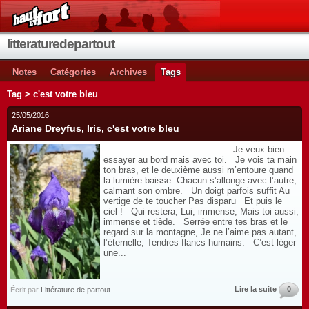
litteraturedepartout
Notes
Catégories
Archives
Tags
Tag > c'est votre bleu
25/05/2016
Ariane Dreyfus, Iris, c'est votre bleu
Je veux bien
essayer au bord mais avec toi. Je vois ta main
ton bras, et le deuxième aussi m’entoure quand
la lumière baisse. Chacun s’allonge avec l’autre,
calmant son ombre. Un doigt parfois suffit Au
vertige de te toucher Pas disparu Et puis le
ciel ! Qui restera, Lui, immense, Mais toi aussi,
immense et tiède. Serrée entre tes bras et le
regard sur la montagne, Je ne l’aime pas autant,
l’éternelle, Tendres flancs humains. C’est léger
une...
Lire la suite
0
Écrit par
Littérature de partout