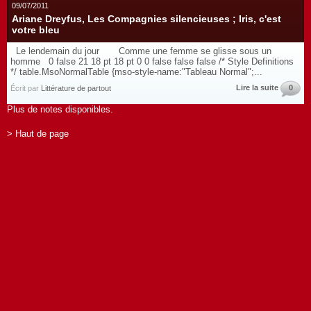
09/07/2011
Ariane Dreyfus, Les Compagnies silencieuses ; Iris, c'est
votre bleu
Le lendemain du jour Comme une femme se glisse sous un
homme 0 false 21 18 pt 18 pt 0 0 false false false /* Style Definitions
*/ table.MsoNormalTable {mso-style-name:"Tableau Normal";...
Lire la suite
0
Écrit par
Littérature de partout
Plus de notes disponibles.
> Haut de page