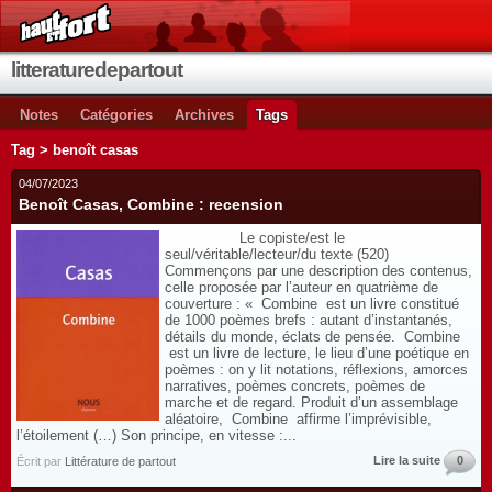
litteraturedepartout
Notes
Catégories
Archives
Tags
Tag > benoît casas
04/07/2023
Benoît Casas, Combine : recension
Le copiste/est le
seul/véritable/lecteur/du texte (520)
Commençons par une description des contenus,
celle proposée par l’auteur en quatrième de
couverture : « Combine est un livre constitué
de 1000 poèmes brefs : autant d’instantanés,
détails du monde, éclats de pensée. Combine
est un livre de lecture, le lieu d’une poétique en
poèmes : on y lit notations, réflexions, amorces
narratives, poèmes concrets, poèmes de
marche et de regard. Produit d’un assemblage
aléatoire, Combine affirme l’imprévisible,
l’étoilement (…) Son principe, en vitesse :...
Lire la suite
0
Écrit par
Littérature de partout