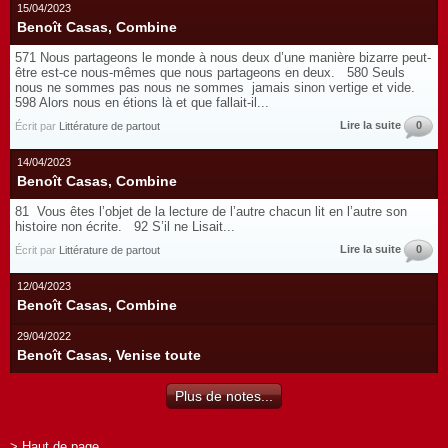
15/04/2023
Benoît Casas, Combine
571 Nous partageons le monde à nous deux d’une manière bizarre peut-
être est-ce nous-mêmes que nous partageons en deux. 580 Seuls
nous ne sommes pas nous ne sommes jamais sinon vertige et vide.
598 Alors nous en étions là et que fallait-il...
Lire la suite
0
Écrit par
Littérature de partout
14/04/2023
Benoît Casas, Combine
81 Vous êtes l’objet de la lecture de l’autre chacun lit en l’autre son
histoire non écrite. 92 S’il ne Lisait...
Lire la suite
0
Écrit par
Littérature de partout
12/04/2023
Benoît Casas, Combine
29/04/2022
Benoît Casas, Venise toute
Plus de notes...
> Haut de page