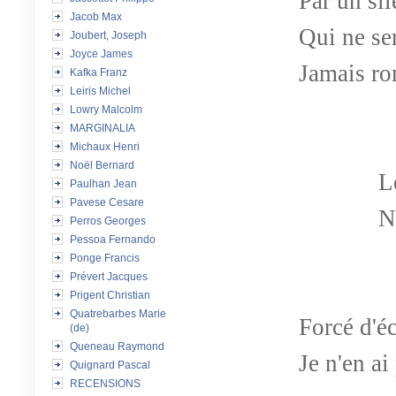
Par un si
Jacob Max
Qui ne se
Joubert, Joseph
Joyce James
Jamais r
Kafka Franz
Leiris Michel
Lowry Malcolm
MARGINALIA
Michaux Henri
Noël Bernard
L
Paulhan Jean
Pavese Cesare
N
Perros Georges
Pessoa Fernando
Ponge Francis
Prévert Jacques
Prigent Christian
Quatrebarbes Marie
Forcé d'éc
(de)
Queneau Raymond
Je n'en ai
Quignard Pascal
RECENSIONS