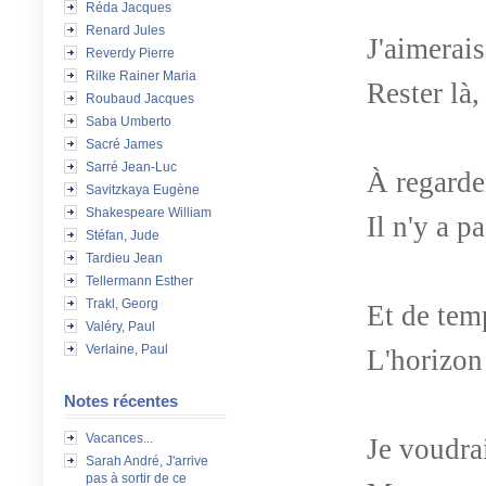
Réda Jacques
Renard Jules
J'aimerais
Reverdy Pierre
Rilke Rainer Maria
Rester là
Roubaud Jacques
Saba Umberto
Sacré James
Sarré Jean-Luc
À regarder
Savitzkaya Eugène
Shakespeare William
Il n'y a p
Stéfan, Jude
Tardieu Jean
Tellermann Esther
Trakl, Georg
Et de tem
Valéry, Paul
Verlaine, Paul
L'horizon
Notes récentes
Vacances...
Je voudra
Sarah André, J'arrive
pas à sortir de ce