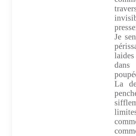
traver
invisi
presse
Je sen
péris
laides
dans 
poupée
La de
penc
siffl
limit
comm
comme