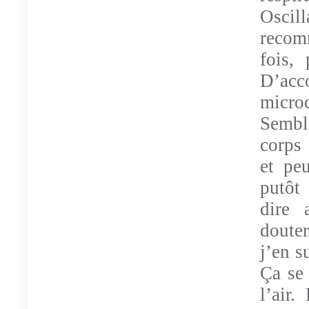
Osci
recom
fois, 
D’acc
micro
Sembl
corps 
et pe
putôt 
dire 
douter
j’en s
Ça se 
l’air.