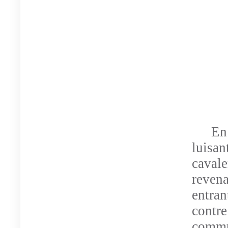
En
luisa
caval
reven
entra
contr
commu