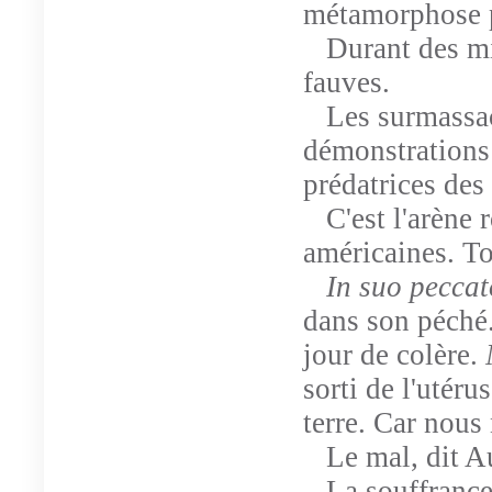
métamorphose p
Durant des mil
fauves.
Les surmassacr
démonstrations 
prédatrices de
C'est l'arène 
américaines. To
In suo pecca
dans son péché
jour de colère.
sorti de l'utér
terre. Car nous
Le mal, dit A
La souffrance i