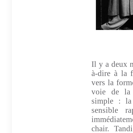
Peinture
Il y a deux 
à-dire à la f
vers la form
voie de la
simple : la
sensible r
immédiatemen
chair. Tand