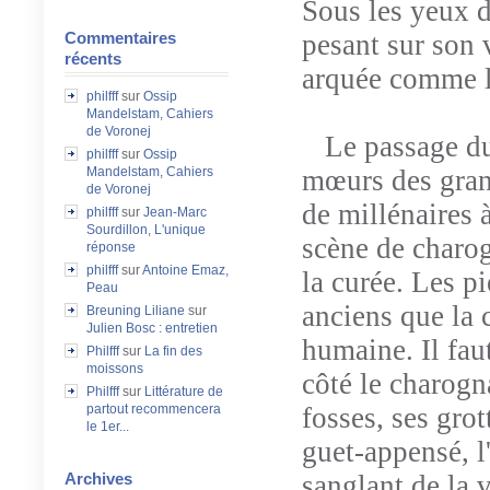
Sous les yeux d
pesant sur son 
Commentaires
récents
arquée comme le
philfff
sur
Ossip
Mandelstam, Cahiers
de Voronej
Le passage du 
philfff
sur
Ossip
mœurs des gran
Mandelstam, Cahiers
de Voronej
de millénaires 
philfff
sur
Jean-Marc
Sourdillon, L'unique
scène de charog
réponse
philfff
sur
Antoine Emaz,
la curée. Les p
Peau
anciens que la c
Breuning Liliane
sur
Julien Bosc : entretien
humaine. Il fau
Philfff
sur
La fin des
moissons
côté le charogn
Philfff
sur
Littérature de
fosses, ses grot
partout recommencera
le 1er...
guet-appensé, l'
sanglant de la 
Archives