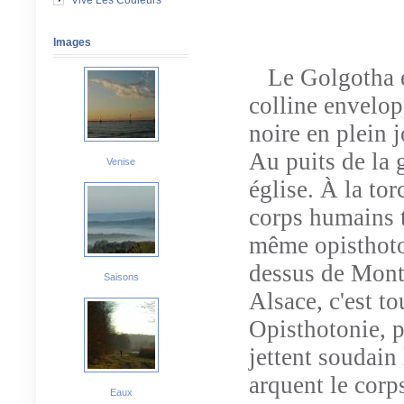
Vive Les Couleurs
Gol
Images
Le Golgotha es
colline envelop
noire en plein 
Au puits de la g
Venise
église. À la tor
corps humains 
même opisthoto
dessus de Mont
Saisons
Alsace, c'est to
Opisthotonie, 
jettent soudain 
arquent le corps
Eaux