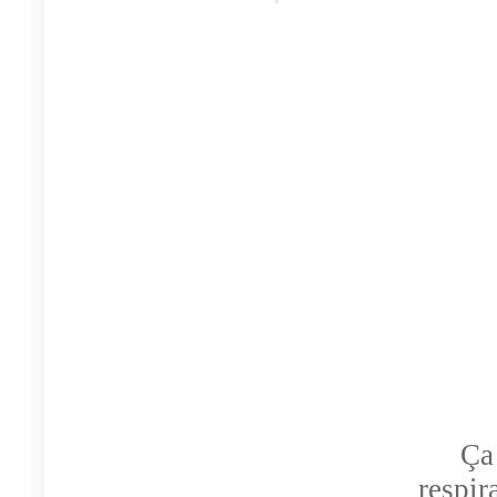
Ça
respi