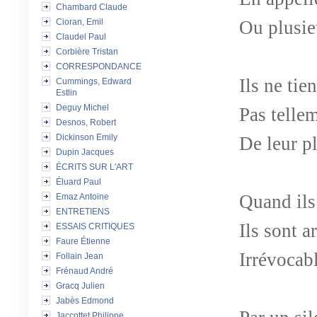
Chambard Claude
Ou plusie
Cioran, Emil
Claudel Paul
Corbière Tristan
CORRESPONDANCE
Ils ne tie
Cummings, Edward
Estlin
Deguy Michel
Pas tellem
Desnos, Robert
Dickinson Emily
De leur pl
Dupin Jacques
ÉCRITS SUR L'ART
Éluard Paul
Quand ils
Emaz Antoine
ENTRETIENS
Ils sont a
ESSAIS CRITIQUES
Faure Étienne
Irrévocab
Follain Jean
Frénaud André
Gracq Julien
Jabès Edmond
Jaccottet Philippe