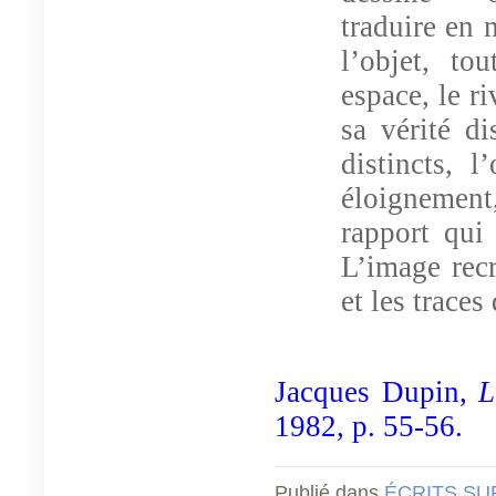
traduire en 
l’objet, to
espace, le ri
sa vérité di
distincts, l
éloignement
rapport qui 
L’image recr
et les traces 
Jacques Dupin,
L
1982, p. 55-56.
Publié dans
ÉCRITS SU