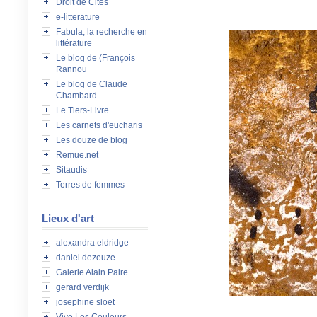
Droit de Cités
e-litterature
Fabula, la recherche en
littérature
Le blog de (François
Rannou
Le blog de Claude
Chambard
Le Tiers-Livre
Les carnets d'eucharis
Les douze de blog
Remue.net
Sitaudis
Terres de femmes
Lieux d'art
alexandra eldridge
daniel dezeuze
Galerie Alain Paire
gerard verdijk
josephine sloet