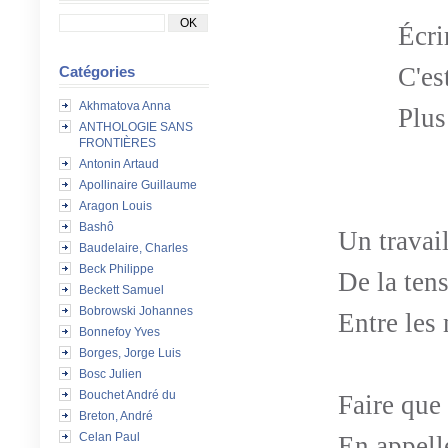
Écri
C'es
Catégories
Akhmatova Anna
Plus
ANTHOLOGIE SANS
FRONTIÈRES
Antonin Artaud
Apollinaire Guillaume
Aragon Louis
Bashô
Un travail
Baudelaire, Charles
Beck Philippe
De la ten
Beckett Samuel
Bobrowski Johannes
Entre les
Bonnefoy Yves
Borges, Jorge Luis
Bosc Julien
Bouchet André du
Faire que
Breton, André
Celan Paul
En appell