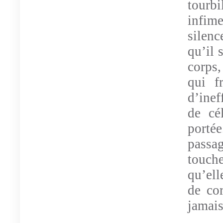
tourbi
infim
silenc
qu’il 
corps,
qui fr
d’inef
de cé
porté
passa
touch
qu’ell
de co
jamais