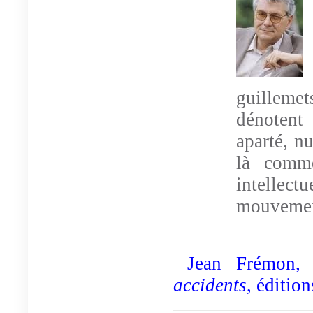
guillemets
dénotent
aparté, nu
là comme
intellect
mouvemen
Jean Frémon
accidents
, éditio