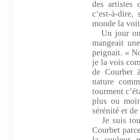
des artistes
c’est-à-dire,
monde la voit
Un jour on
mangeait une
peignait. « N
je la vois co
de Courbet à
nature comm
tourment c’éta
plus ou moin
sérénité et de
Je suis to
Courbet parce
la couleur 