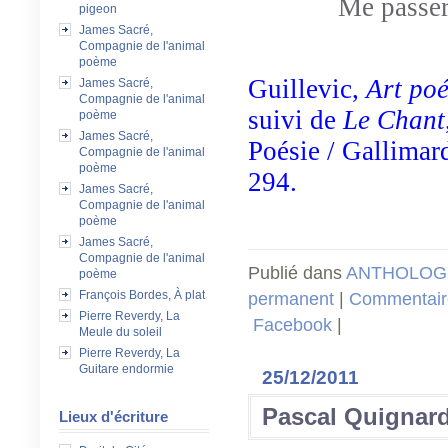
Me passer
pigeon
James Sacré,
Compagnie de l'animal
poème
Guillevic,
Art poé
James Sacré,
Compagnie de l'animal
suivi de
Le Chant
poème
James Sacré,
Poésie / Gallimar
Compagnie de l'animal
poème
294.
James Sacré,
Compagnie de l'animal
poème
James Sacré,
Compagnie de l'animal
Publié dans
ANTHOLOGI
poème
François Bordes, À plat
permanent
|
Commentaire
Pierre Reverdy, La
Facebook
|
Meule du soleil
Pierre Reverdy, La
Guitare endormie
25/12/2011
Pascal Quignard
Lieux d'écriture