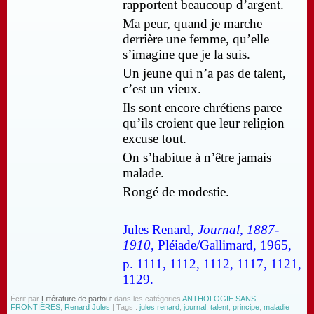
rapportent beaucoup d’argent.
Ma peur, quand je marche
derrière une femme, qu’elle
s’imagine que je la suis.
Un jeune qui n’a pas de talent,
c’est un vieux.
Ils sont encore chrétiens parce
qu’ils croient que leur religion
excuse tout.
On s’habitue à n’être jamais
malade.
Rongé de modestie.
Jules Renard,
Journal, 1887-
1910
, Pléiade/Gallimard, 1965,
p. 1111, 1112, 1112, 1117, 1121,
1129.
Écrit par
Littérature de partout
dans les catégories
ANTHOLOGIE SANS
FRONTIÈRES
,
Renard Jules
| Tags :
jules renard
,
journal
,
talent
,
principe
,
maladie