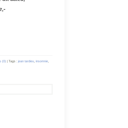
e,-
 (0)
| Tags :
jean tardieu
,
insomnie
,