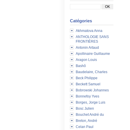
Catégories
Akhmatova Anna
ANTHOLOGIE SANS
FRONTIÈRES
Antonin Artaud
Apollinaire Guillaume
Aragon Louis
Bashô
Baudelaire, Charles
Beck Philippe
Beckett Samuel
Bobrowski Johannes
Bonnefoy Yves
Borges, Jorge Luis
Bosc Julien
Bouchet André du
Breton, André
Celan Paul