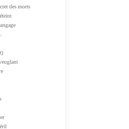
cret des morts
éteint
langage
.
t)
veuglant
re
s
er
éril