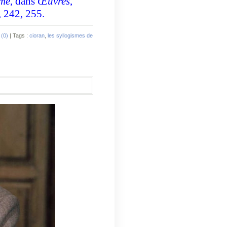
ume
, dans
Œuvres
,
, 242, 255.
(0)
| Tags :
cioran
,
les syllogismes de