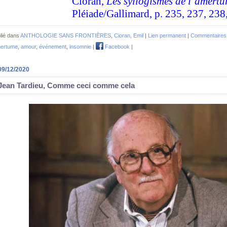
Cioran,
Les syllogismes de l’amert
Pléiade/Gallimard, p. 235, 237, 238
lié dans
ANTHOLOGIE SANS FRONTIÈRES
,
Cioran, Emil
|
Lien permanent
|
Commentaires 
mertume
,
amour
,
événement
,
insomnie
|
Facebook
|
09/12/2020
Jean Tardieu, Comme ceci comme cela