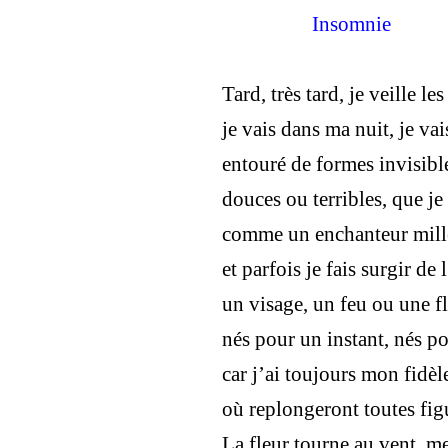
Insomnie
Tard, très tard, je veille le
je vais dans ma nuit, je vai
entouré de formes invisibl
douces ou terribles, que je 
comme un enchanteur mil
et parfois je fais surgir de
un visage, un feu ou une f
nés pour un instant, nés p
car j’ai toujours mon fidè
où replongeront toutes fig
La fleur tourne au vent, me