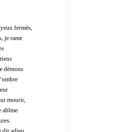
s yeux fermés,
s, je rame
es
tiens
le démons
 l’ombre
leur
our mourir,
le abîme
ures.
 dit adieu,