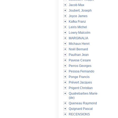
Jacob Max
Joubert, Joseph
Joyce James
Kafka Franz
Leiris Michel
Lowry Malcolm
MARGINALIA
Michaux Henri
Noël Bernard
Paulhan Jean
Pavese Cesare
Perros Georges
Pessoa Fernando
Ponge Francis
Prévert Jacques
Prigent Christian
Quatrebarbes Marie
(de)
Queneau Raymond
Quignard Pascal
RECENSIONS