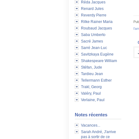
Réda Jacques
Renard Jules
Reverdy Pierre
Rilke Rainer Maria
Pub
Roubaud Jacques
l’a
Saba Umberto
Sacré James
Sarré Jean-Luc
Savitzkaya Eugène
Shakespeare William
Stéfan, Jude
Tardieu Jean
Tellermann Esther
Trakl, Georg
Valéry, Paul
Verlaine, Paul
Notes récentes
Vacances...
Sarah André, J'arrive
pas à sortir de ce