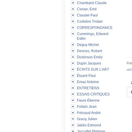
Chambard Claude
Cioran, Emil
Claudel Paul
Corbière Tristan
CORRESPONDANCE
Cummings, Edward
Estlin
Deguy Michel
Desnos, Robert
Dickinson Emily
Pub
Dupin Jacques
ÉCRITS SUR L'ART
abî
Éluard Paul
Emaz Antoine
ENTRETIENS
ESSAIS CRITIQUES
Faure Étienne
Follain Jean
Frénaud André
Gracq Julien
Jabès Edmond
Jaccottet Philippe