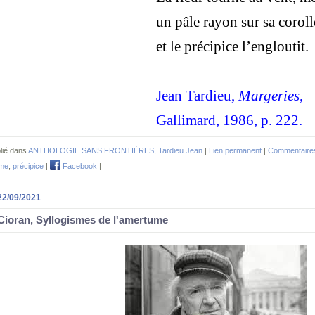
un pâle rayon sur sa coroll
et le précipice l’engloutit.
Jean Tardieu,
Margeries
,
Gallimard, 1986, p. 222.
lié dans
ANTHOLOGIE SANS FRONTIÈRES
,
Tardieu Jean
|
Lien permanent
|
Commentaires
me
,
précipice
|
Facebook
|
22/09/2021
Cioran, Syllogismes de l'amertume