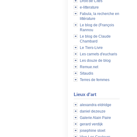
Droit de Cités
e-litterature
Fabula, la recherche en
littérature
Le blog de (François
Rannou
Le blog de Claude
Chambard
Le Tiers-Livre
Les carnets d'eucharis
Les douze de blog
Remue.net
Sitaudis
Terres de femmes
Lieux d'art
alexandra eldridge
daniel dezeuze
Galerie Alain Paire
gerard verdijk
josephine sloet