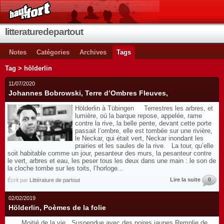
litteraturedepartout
Notes
Catégories
Archives
Tags
Tag > hölderlin
11/07/2020
Johannes Bobrowski, Terre d’Ombres Fleuves,
Hölderlin à Tübingen Terrestres les arbres, et
lumière, où la barque repose, appelée, rame
contre la rive, la belle pente, devant cette porte
passait l’ombre, elle est tombée sur une rivière,
le Neckar, qui était vert, Neckar inondant les
prairies et les saules de la rive. La tour, qu’elle
soit habitable comme un jour, pesanteur des murs, la pesanteur contre
le vert, arbres et eau, les peser tous les deux dans une main : le son de
la cloche tombe sur les toits, l’horloge...
Lire la suite
0
Écrit par
Littérature de partout
02/02/2019
Hölderlin, Poèmes de la folie
Moitié de la vie Suspendue avec des poires jaunes Remplie de