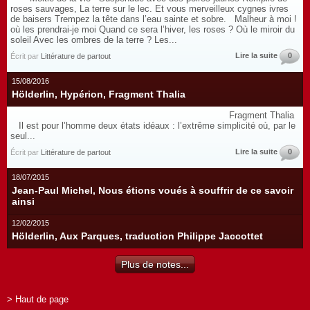
roses sauvages, La terre sur le lec. Et vous merveilleux cygnes ivres
de baisers Trempez la tête dans l’eau sainte et sobre. Malheur à moi !
où les prendrai-je moi Quand ce sera l’hiver, les roses ? Où le miroir du
soleil Avec les ombres de la terre ? Les...
Lire la suite
0
Écrit par
Littérature de partout
15/08/2016
Hölderlin, Hypérion, Fragment Thalia
Fragment Thalia
Il est pour l’homme deux états idéaux : l’extrême simplicité où, par le
seul...
Lire la suite
0
Écrit par
Littérature de partout
18/07/2015
Jean-Paul Michel, Nous étions voués à souffrir de ce savoir
ainsi
12/02/2015
Hölderlin, Aux Parques, traduction Philippe Jaccottet
Plus de notes...
> Haut de page