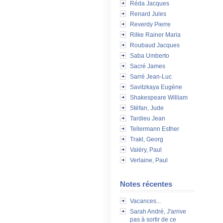
Réda Jacques
Renard Jules
Reverdy Pierre
Rilke Rainer Maria
Roubaud Jacques
Saba Umberto
Sacré James
Sarré Jean-Luc
Savitzkaya Eugène
Shakespeare William
Stéfan, Jude
Tardieu Jean
Tellermann Esther
Trakl, Georg
Valéry, Paul
Verlaine, Paul
Notes récentes
Vacances...
Sarah André, J'arrive
pas à sortir de ce