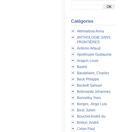
Catégories
Akhmatova Anna
ANTHOLOGIE SANS
FRONTIÈRES
Antonin Artaud
Apollinaire Guillaume
Aragon Louis
Bashô
Baudelaire, Charles
Beck Philippe
Beckett Samuel
Bobrowski Johannes
Bonnefoy Yves
Borges, Jorge Luis
Bosc Julien
Bouchet André du
Breton, André
Celan Paul