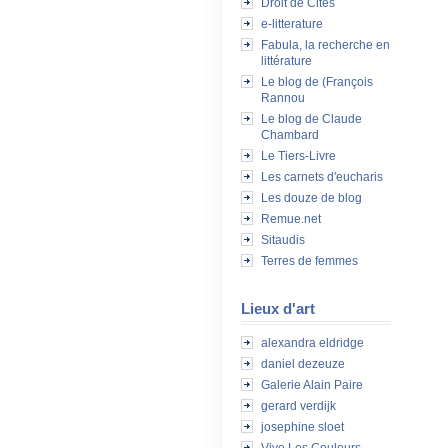
Droit de Cités
e-litterature
Fabula, la recherche en
littérature
Le blog de (François
Rannou
Le blog de Claude
Chambard
Le Tiers-Livre
Les carnets d'eucharis
Les douze de blog
Remue.net
Sitaudis
Terres de femmes
Lieux d'art
alexandra eldridge
daniel dezeuze
Galerie Alain Paire
gerard verdijk
josephine sloet