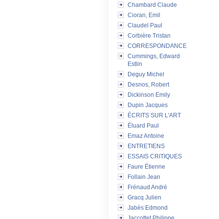
Chambard Claude
Cioran, Emil
Claudel Paul
Corbière Tristan
CORRESPONDANCE
Cummings, Edward
Estlin
Deguy Michel
Desnos, Robert
Dickinson Emily
Dupin Jacques
ÉCRITS SUR L'ART
Éluard Paul
Emaz Antoine
ENTRETIENS
ESSAIS CRITIQUES
Faure Étienne
Follain Jean
Frénaud André
Gracq Julien
Jabès Edmond
Jaccottet Philippe