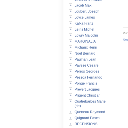
Jacob Max
Joubert, Joseph
Joyce James
Kafka Franz
Leiris Michel
Pub
Lowry Malcolm
idéa
MARGINALIA
Michaux Henri
Noël Bernard
Paulhan Jean
Pavese Cesare
Perros Georges
Pessoa Fernando
Ponge Francis
Prévert Jacques
Prigent Christian
Quatrebarbes Marie
(de)
Queneau Raymond
Quignard Pascal
RECENSIONS