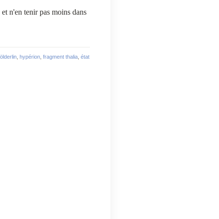
d
et
n'en tenir
pas moins dans
ölderlin
,
hypérion
,
fragment thalia
,
état