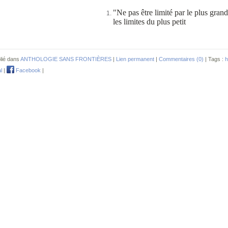
"Ne
pas
être
limité par le plus
gran
les limites
du
plus
petit
lié dans
ANTHOLOGIE SANS FRONTIÈRES
|
Lien permanent
|
Commentaires (0)
| Tags :
h
l
|
Facebook
|