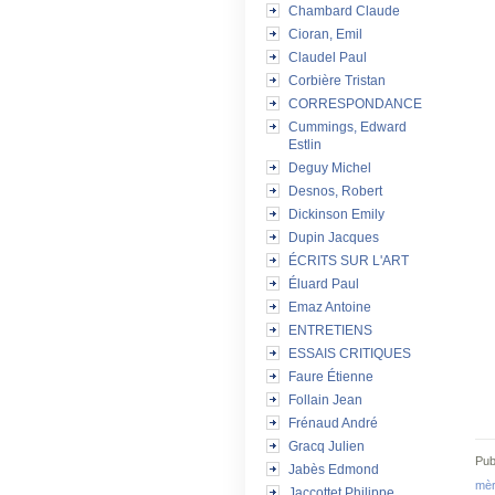
Chambard Claude
Cioran, Emil
Claudel Paul
Corbière Tristan
CORRESPONDANCE
Cummings, Edward
Estlin
Deguy Michel
Desnos, Robert
Dickinson Emily
Dupin Jacques
ÉCRITS SUR L'ART
Éluard Paul
Emaz Antoine
ENTRETIENS
ESSAIS CRITIQUES
Faure Étienne
Follain Jean
Frénaud André
Gracq Julien
Pub
Jabès Edmond
mè
Jaccottet Philippe