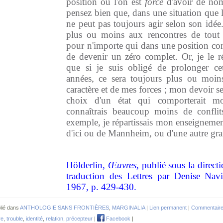
position où l'on est
forcé
d'avoir de nom
pensez bien que, dans une situation que l
ne peut pas toujours agir selon son idée
plus ou moins aux rencontres de tout 
pour n'importe qui dans une position c
de devenir un zéro complet. Or, je le r
que si je suis obligé de prolonger ce
années, ce sera toujours plus ou moi
caractère et de mes forces ; mon devoir 
choix d'un état qui comporterait mo
connaîtrais beaucoup moins de conflit
exemple, je répartissais mon enseignemen
d'ici ou de Mannheim, ou d'une autre grand
Hölderlin,
Œuvres
, publié sous la direct
traduction des Lettres par Denise Navil
1967, p. 429-430.
lié dans
ANTHOLOGIE SANS FRONTIÈRES
,
MARGINALIA
|
Lien permanent
|
Commentaire
re
,
trouble
,
identité
,
relation
,
précepteur
|
Facebook
|