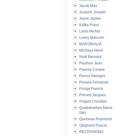
Jacob Max
Joubert, Joseph
Joyce James
Kafka Franz
Leiris Michel
Lowry Malcolm
MARGINALIA
Michaux Henri
Noël Bernard
Paulhan Jean
Pavese Cesare
Perros Georges
Pessoa Fernando
Ponge Francis
Prévert Jacques
Prigent Christian
Quatrebarbes Marie
(de)
Queneau Raymond
Quignard Pascal
RECENSIONS