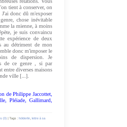
breuses relations. Vous
'on tient à conserver, on
. J'ai donc dû m'exposer
genre, chose inévitable
omme la mienne, à moins
épète, je suis convaincu
tte expérience de deux
ns au détriment de mon
semble donc m'imposer le
ins de dispersion. Je
s de ce genre , si par
t entre diverses maisons
e ville [...].
ion de Philippe Jaccottet,
le, Pléiade, Gallimard,
s (0)
| Tags :
hölderlin
,
lettre à sa