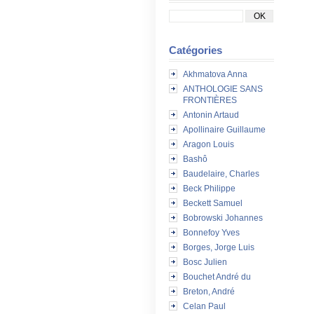
Catégories
Akhmatova Anna
ANTHOLOGIE SANS
FRONTIÈRES
Antonin Artaud
Apollinaire Guillaume
Aragon Louis
Bashô
Baudelaire, Charles
Beck Philippe
Beckett Samuel
Bobrowski Johannes
Bonnefoy Yves
Borges, Jorge Luis
Bosc Julien
Bouchet André du
Breton, André
Celan Paul