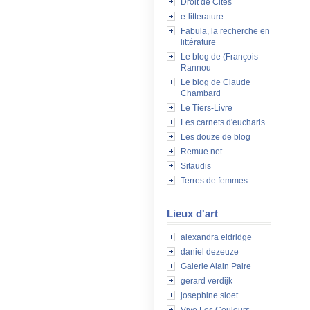
Droit de Cités
e-litterature
Fabula, la recherche en
littérature
Le blog de (François
Rannou
Le blog de Claude
Chambard
Le Tiers-Livre
Les carnets d'eucharis
Les douze de blog
Remue.net
Sitaudis
Terres de femmes
Lieux d'art
alexandra eldridge
daniel dezeuze
Galerie Alain Paire
gerard verdijk
josephine sloet