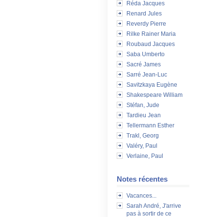
Réda Jacques
Renard Jules
Reverdy Pierre
Rilke Rainer Maria
Roubaud Jacques
Saba Umberto
Sacré James
Sarré Jean-Luc
Savitzkaya Eugène
Shakespeare William
Stéfan, Jude
Tardieu Jean
Tellermann Esther
Trakl, Georg
Valéry, Paul
Verlaine, Paul
Notes récentes
Vacances...
Sarah André, J'arrive
pas à sortir de ce