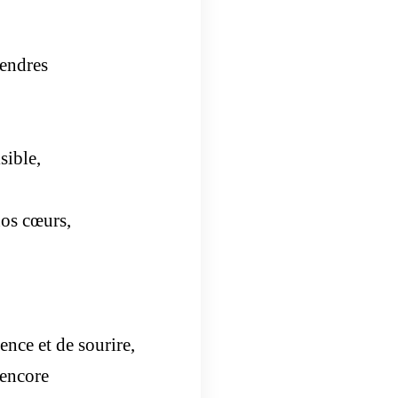
cendres
sible,
nos cœurs,
nce et de sourire,
 encore