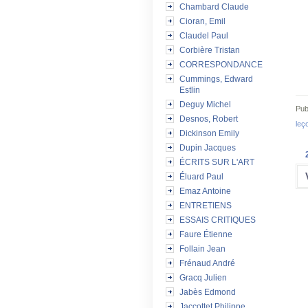
Chambard Claude
Cioran, Emil
Claudel Paul
Corbière Tristan
CORRESPONDANCE
Cummings, Edward
Estlin
Deguy Michel
Pub
Desnos, Robert
leç
Dickinson Emily
Dupin Jacques
ÉCRITS SUR L'ART
Éluard Paul
Emaz Antoine
ENTRETIENS
ESSAIS CRITIQUES
Faure Étienne
Follain Jean
Frénaud André
Gracq Julien
Jabès Edmond
Jaccottet Philippe