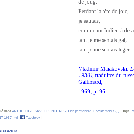
de joug.
Perdant la tête de joie,
je sautais,
comme un Indien à des 
tant je me sentais gai,
tant je me sentais léger.
Vladimir Maïakovski,
L
1930)
, traduites du rus
Gallimard,
1969, p. 96.
lié dans
ANTHOLOGIE SANS FRONTIÈRES
|
Lien permanent
|
Commentaires (0)
| Tags :
v
17-1930)
,
toi
|
Facebook
|
31/03/2018