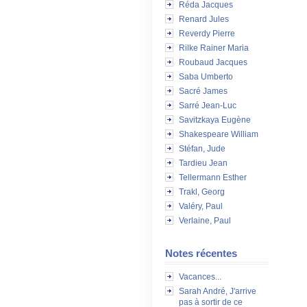
Réda Jacques
Renard Jules
Reverdy Pierre
Rilke Rainer Maria
Roubaud Jacques
Saba Umberto
Sacré James
Sarré Jean-Luc
Savitzkaya Eugène
Shakespeare William
Stéfan, Jude
Tardieu Jean
Tellermann Esther
Trakl, Georg
Valéry, Paul
Verlaine, Paul
Notes récentes
Vacances...
Sarah André, J'arrive
pas à sortir de ce