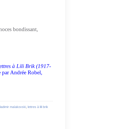
noces bondissant,
ettres à Lili Brik (1917-
se par Andrée Robel,
ladimir maïakovski
,
lettres à lili brik