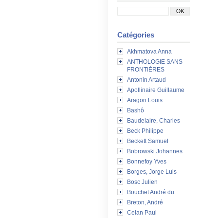
Catégories
Akhmatova Anna
ANTHOLOGIE SANS
FRONTIÈRES
Antonin Artaud
Apollinaire Guillaume
Aragon Louis
Bashô
Baudelaire, Charles
Beck Philippe
Beckett Samuel
Bobrowski Johannes
Bonnefoy Yves
Borges, Jorge Luis
Bosc Julien
Bouchet André du
Breton, André
Celan Paul