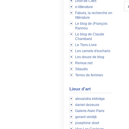
Droit de Cités
e-litterature
Fabula, la recherche en
littérature
Le blog de (François
Rannou
Le blog de Claude
Chambard
Le Tiers-Livre
Les carnets d'eucharis
Les douze de blog
Remue.net
Sitaudis
Terres de femmes
Lieux d'art
alexandra eldridge
daniel dezeuze
Galerie Alain Paire
gerard verdijk
josephine sloet