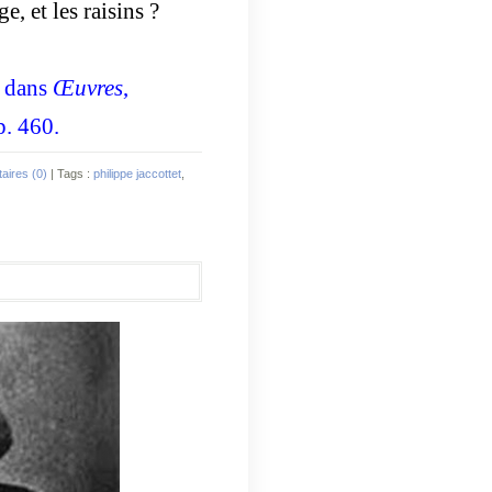
ge, et les raisins ?
, dans
Œuvres
,
p. 460.
ires (0)
| Tags :
philippe jaccottet
,