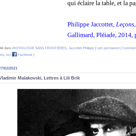
qui éclaire la table, et la pa
Philippe Jaccottet,
Leçons
Gallimard, Pléiade, 2014, 
lié dans
ANTHOLOGIE SANS FRONTIÈRES
,
Jaccottet Philippe
|
Lien permanent
|
Commenta
ons
,
toi
|
Facebook
|
27/02/2021
Vladimir Maïakovski, Lettres à Lili Brik