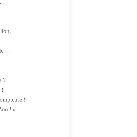
,
llon.
le —
a ?
 !
dompteuse !
Zoo ! »