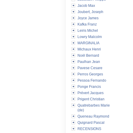
Jacob Max
Joubert, Joseph
Joyce James
Kafka Franz
Leiris Michel
Lowry Malcolm
MARGINALIA
Michaux Henri
Noël Bernard
Paulhan Jean
Pavese Cesare
Perros Georges
Pessoa Fernando
Ponge Francis
Prévert Jacques
Prigent Christian
Quatrebarbes Marie
(de)
Queneau Raymond
Quignard Pascal
RECENSIONS