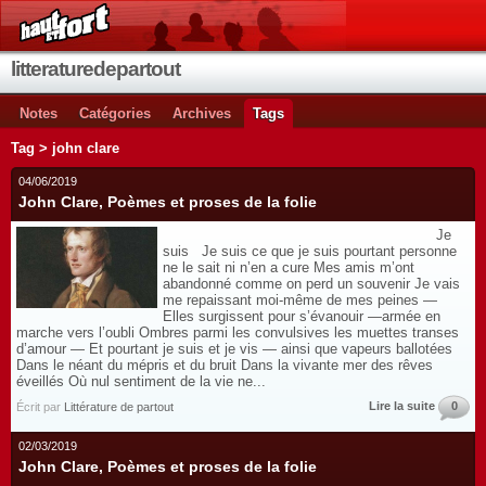
litteraturedepartout
Notes
Catégories
Archives
Tags
Tag > john clare
04/06/2019
John Clare, Poèmes et proses de la folie
Je
suis Je suis ce que je suis pourtant personne
ne le sait ni n’en a cure Mes amis m’ont
abandonné comme on perd un souvenir Je vais
me repaissant moi-même de mes peines —
Elles surgissent pour s’évanouir —armée en
marche vers l’oubli Ombres parmi les convulsives les muettes transes
d’amour — Et pourtant je suis et je vis — ainsi que vapeurs ballotées
Dans le néant du mépris et du bruit Dans la vivante mer des rêves
éveillés Où nul sentiment de la vie ne...
Lire la suite
0
Écrit par
Littérature de partout
02/03/2019
John Clare, Poèmes et proses de la folie