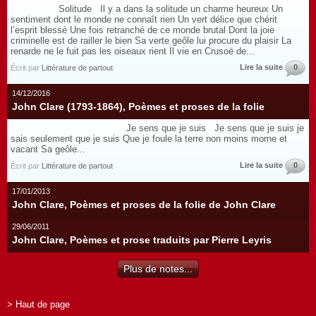
Solitude Il y a dans la solitude un charme heureux Un
sentiment dont le monde ne connaît rien Un vert délice que chérit
l’esprit blessé Une fois retranché de ce monde brutal Dont la joie
criminelle est de railler le bien Sa verte geôle lui procure du plaisir La
renarde ne le fuit pas les oiseaux rient Il vie en Crusoë de...
Lire la suite
0
Écrit par
Littérature de partout
14/12/2016
John Clare (1793-1864), Poèmes et proses de la folie
Je sens que je suis Je sens que je suis je
sais seulement que je suis Que je foule la terre non moins morne et
vacant Sa geôle...
Lire la suite
0
Écrit par
Littérature de partout
17/01/2013
John Clare, Poèmes et proses de la folie de John Clare
29/06/2011
John Clare, Poèmes et prose traduits par Pierre Leyris
Plus de notes...
> Haut de page