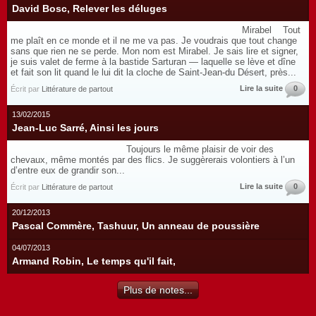
David Bosc, Relever les déluges
Mirabel Tout
me plaît en ce monde et il ne me va pas. Je voudrais que tout change
sans que rien ne se perde. Mon nom est Mirabel. Je sais lire et signer,
je suis valet de ferme à la bastide Sarturan — laquelle se lève et dîne
et fait son lit quand le lui dit la cloche de Saint-Jean-du Désert, près...
Lire la suite
0
Écrit par
Littérature de partout
13/02/2015
Jean-Luc Sarré, Ainsi les jours
Toujours le même plaisir de voir des
chevaux, même montés par des flics. Je suggèrerais volontiers à l’un
d’entre eux de grandir son...
Lire la suite
0
Écrit par
Littérature de partout
20/12/2013
Pascal Commère, Tashuur, Un anneau de poussière
04/07/2013
Armand Robin, Le temps qu'il fait,
Plus de notes...