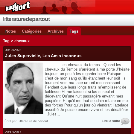
litteraturedepartout
Notes
Catégories
Archives
Tags
Tag > chevaux
30/03/2023
Jules Supervielle, Les Amis inconnus
Les chevaux du temps Quand les
chevaux du Temps s’arrêtent à ma porte J’hésite
toujours un peu à les regarder boire Puisque
c’est de mon sang qu’ils étanchent leur soif Ils
tournent vers ma face un œil reconnaissant
Pendant que leurs longs traits m’emplissent de
faiblesse Et me laissent si las si seul et
décevant Qu’une nuit passagère envahit mes
paupières Et qu’il me faut soudain refaire en moi
des forces Pour qu’un jour où viendrait l’attelage
assoiffé Je puisse encore vivre et les désaltérer
Jules...
Lire la suite
0
Écrit par
Littérature de partout
20/12/2017