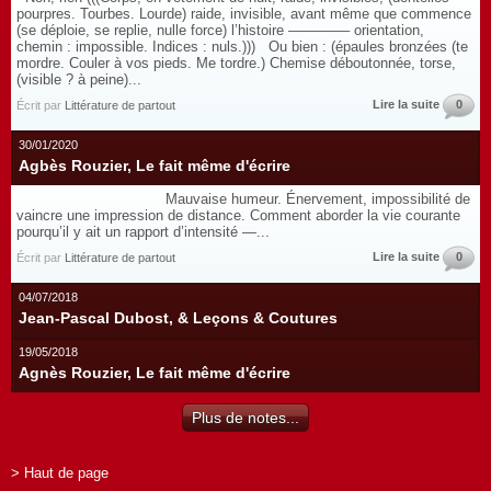
pourpres. Tourbes. Lourde) raide, invisible, avant même que commence
(se déploie, se replie, nulle force) l’histoire –––––––– orientation,
chemin : impossible. Indices : nuls.))) Ou bien : (épaules bronzées (te
mordre. Couler à vos pieds. Me tordre.) Chemise déboutonnée, torse,
(visible ? à peine)...
Lire la suite
0
Écrit par
Littérature de partout
30/01/2020
Agbès Rouzier, Le fait même d'écrire
Mauvaise humeur. Énervement, impossibilité de
vaincre une impression de distance. Comment aborder la vie courante
pourqu’il y ait un rapport d’intensité —...
Lire la suite
0
Écrit par
Littérature de partout
04/07/2018
Jean-Pascal Dubost, & Leçons & Coutures
19/05/2018
Agnès Rouzier, Le fait même d'écrire
Plus de notes...
> Haut de page