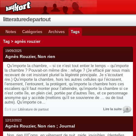
litteraturedepartout
Notes
Catégories
Archives
Tags
Tag > agnès rouzier
19/09/2025
Agnès Rouzier, Non rien
Qu’importe la chambre, – si ce n’est tout entier le temps – qu’importe
la chambre ? Pouvait-on même dire : refuge ? (Je effacé par nous mais
recevant de cet insistant pluriel la légèreté principale. Je s’écoutant
rire.) Qu’importe la chambre, hors les autres cellules qui l’écrasent,
l’enserrent, l’entourent, la protègent, qu’importe la chambre hors ces
escaliers qu’il faut monter pour l’atteindre, qu’importe la chambre si ce
n’est cette île, en plein ciel, portée par d’autres îles, et ce personnage
anonyme qui y accède (mettons qu’il se souvienne de … ou de tout
autre). Qu’importe ce...
Lire la suite
0
Écrit par
Littérature de partout
12/12/2022
Agnès Rouzier, Non rien ; Journal
Non, rien (((Corps, en vêtement de nuit, raide, invisibles, (dentelles