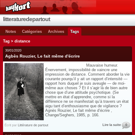
litteraturedepartout
Notes
Catégories
Archives
Tags
Tag > distance
30/01/2020
Agbès Rouzier, Le fait même d'écrire
Mauvaise humeur.
Énervement, impossibilité de vaincre une
impression de distance. Comment aborder la vie
courante pourqu’il y ait un rapport d’intensité —
rapport hors duquel je suis aveugle — de moi-
même aux choses ? Et il s’agir là de bien autre
chose que d’une attitude psychotique. (Se
mettre en état d’apprendre, comme si la
différence ne se manifestait qu’à travers un état
aigu tant d’enthousiasme que de vigilance ?
Agnès Rouzier, Le fait même d’écrire ,
Change/Seghers, 1985, p. 166.
Lire la suite
0
Écrit par
Littérature de partout