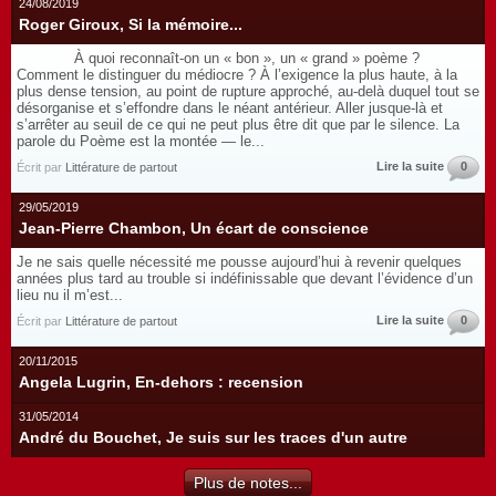
24/08/2019
Roger Giroux, Si la mémoire...
À quoi reconnaît-on un « bon », un « grand » poème ?
Comment le distinguer du médiocre ? À l’exigence la plus haute, à la
plus dense tension, au point de rupture approché, au-delà duquel tout se
désorganise et s’effondre dans le néant antérieur. Aller jusque-là et
s’arrêter au seuil de ce qui ne peut plus être dit que par le silence. La
parole du Poème est la montée — le...
Lire la suite
0
Écrit par
Littérature de partout
29/05/2019
Jean-Pierre Chambon, Un écart de conscience
Je ne sais quelle nécessité me pousse aujourd’hui à revenir quelques
années plus tard au trouble si indéfinissable que devant l’évidence d’un
lieu nu il m’est...
Lire la suite
0
Écrit par
Littérature de partout
20/11/2015
Angela Lugrin, En-dehors : recension
31/05/2014
André du Bouchet, Je suis sur les traces d'un autre
Plus de notes...