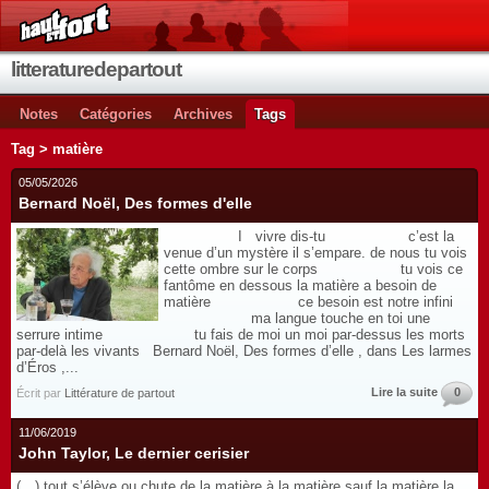
litteraturedepartout
Notes
Catégories
Archives
Tags
Tag > matière
05/05/2026
Bernard Noël, Des formes d'elle
I vivre dis-tu c’est la
venue d’un mystère il s’empare. de nous tu vois
cette ombre sur le corps tu vois ce
fantôme en dessous la matière a besoin de
matière ce besoin est notre infini
ma langue touche en toi une
serrure intime tu fais de moi un moi par-dessus les morts
par-delà les vivants Bernard Noël, Des formes d’elle , dans Les larmes
d’Éros ,...
Lire la suite
0
Écrit par
Littérature de partout
11/06/2019
John Taylor, Le dernier cerisier
(…) tout s’élève ou chute de la matière à la matière sauf la matière la