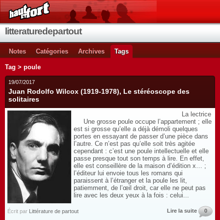
litteraturedepartout
Notes
Catégories
Archives
Tags
Tag > poule
19/07/2017
Juan Rodolfo Wilcox (1919-1978), Le stéréoscope des
solitaires
La lectrice
Une grosse poule occupe l’appartement ; elle
est si grosse qu’elle a déjà démoli quelques
portes en essayant de passer d’une pièce dans
l’autre. Ce n’est pas qu’elle soit très agitée
cependant : c’est une poule intellectuelle et elle
passe presque tout son temps à lire. En effet,
elle est conseillère de la maison d’édition x… ;
l’éditeur lui envoie tous les romans qui
paraissent à l’étranger et la poule les lit,
patiemment, de l’œil droit, car elle ne peut pas
lire avec les deux yeux à la fois : celui...
Lire la suite
0
Écrit par
Littérature de partout