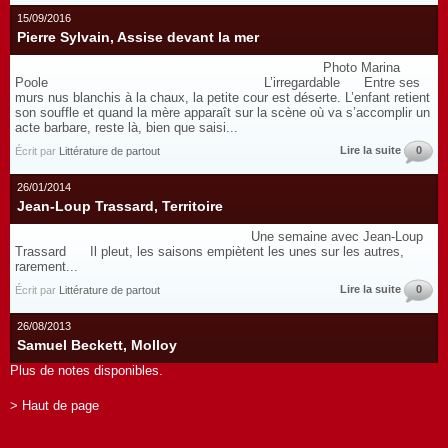
15/09/2016
Pierre Sylvain, Assise devant la mer
Photo Marina
Poole L’irregardable Entre ses
murs nus blanchis à la chaux, la petite cour est déserte. L’enfant retient
son souffle et quand la mère apparaît sur la scène où va s’accomplir un
acte barbare, reste là, bien que saisi...
Lire la suite
0
Écrit par
Littérature de partout
26/01/2014
Jean-Loup Trassard, Territoire
Une semaine avec Jean-Loup
Trassard Il pleut, les saisons empiètent les unes sur les autres,
rarement...
Lire la suite
0
Écrit par
Littérature de partout
26/08/2013
Samuel Beckett, Molloy
Plus de notes disponibles.
> Haut de page