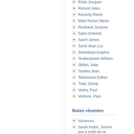
Réda Jacques
Renard Jules
Reverdy Pierre
Rilke Rainer Maria
Roubaud Jacques
Saba Umberto
Sacré James
Sarré Jean-Luc
Savitzkaya Eugène
Shakespeare William
Stéfan, Jude
Tardieu Jean
Tellermann Esther
Trakl, Georg
Valéry, Paul
Verlaine, Paul
Notes récentes
Vacances...
Sarah André, J'arrive
pas à sortir de ce