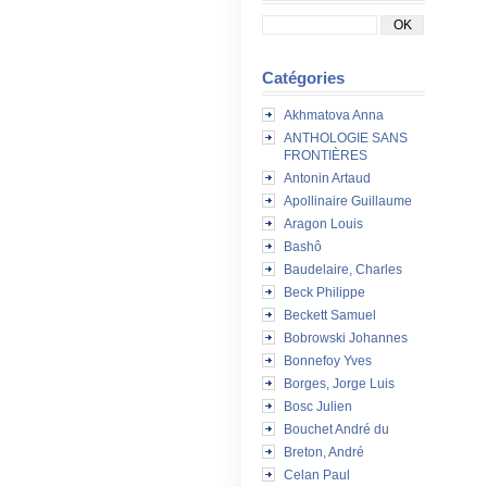
Catégories
Akhmatova Anna
ANTHOLOGIE SANS
FRONTIÈRES
Antonin Artaud
Apollinaire Guillaume
Aragon Louis
Bashô
Baudelaire, Charles
Beck Philippe
Beckett Samuel
Bobrowski Johannes
Bonnefoy Yves
Borges, Jorge Luis
Bosc Julien
Bouchet André du
Breton, André
Celan Paul