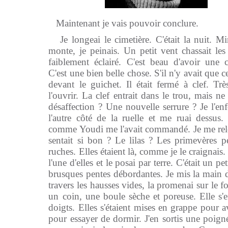
Maintenant je vais pouvoir conclure.
Je longeai le cimetière. C'était la nuit. Mi
monte, je peinais. Un petit vent chassait les
faiblement éclairé. C'est beau d'avoir une c
C'est une bien belle chose. S'il n'y avait que ce
devant le guichet. Il était fermé à clef. Tr
l'ouvrir. La clef entrait dans le trou, mais n
désaffection ? Une nouvelle serrure ? Je l'enf
l'autre côté de la ruelle et me ruai dessus. 
comme Youdi me l'avait commandé. Je me relev
sentait si bon ? Le lilas ? Les primevères pe
ruches. Elles étaient là, comme je le craignais.
l'une d'elles et le posai par terre. C'était un pet
brusques pentes débordantes. Je mis la main d
travers les hausses vides, la promenai sur le f
un coin, une boule sèche et poreuse. Elle s'e
doigts. Elles s'étaient mises en grappe pour 
pour essayer de dormir. J'en sortis une poigné