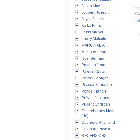
Jacob Max
Joubert, Joseph
Pub
Joyce James
mol
Kafka Franz
Leiris Michel
Les
Lowry Malcolm
MARGINALIA
Michaux Henri
Noël Bernard
Paulhan Jean
Pavese Cesare
Perros Georges
Pessoa Fernando
Ponge Francis
Prévert Jacques
Prigent Christian
Quatrebarbes Marie
(de)
Queneau Raymond
Quignard Pascal
RECENSIONS