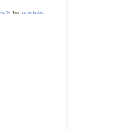
res (0)
| Tags :
samuel beckett
,