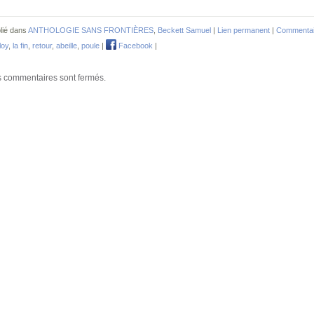
lié dans
ANTHOLOGIE SANS FRONTIÈRES
,
Beckett Samuel
|
Lien permanent
|
Commentai
loy
,
la fin
,
retour
,
abeille
,
poule
|
Facebook
|
 commentaires sont fermés.