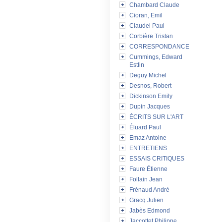
Chambard Claude
Cioran, Emil
Claudel Paul
Corbière Tristan
CORRESPONDANCE
Cummings, Edward
Estlin
Deguy Michel
Desnos, Robert
Dickinson Emily
Dupin Jacques
ÉCRITS SUR L'ART
Éluard Paul
Emaz Antoine
ENTRETIENS
ESSAIS CRITIQUES
Faure Étienne
Follain Jean
Frénaud André
Gracq Julien
Jabès Edmond
Jaccottet Philippe