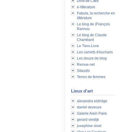
Droit de Cités
e-litterature
Fabula, la recherche en
littérature
Le blog de (François
Rannou
Le blog de Claude
Chambard
Le Tiers-Livre
Les carnets d'eucharis
Les douze de blog
Remue.net
Sitaudis
Terres de femmes
Lieux d'art
alexandra eldridge
daniel dezeuze
Galerie Alain Paire
gerard verdijk
josephine sloet