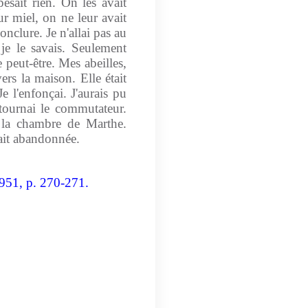
sait rien. On les avait
eur miel, on ne leur avait
nclure. Je n'allai pas au
 je le savais. Seulement
e peut-être. Mes abeilles,
ers la maison. Elle était
Je l'enfonçai. J'aurais pu
 tournai le commutateur.
s la chambre de Marthe.
tait abandonnée.
1951, p. 270-271.