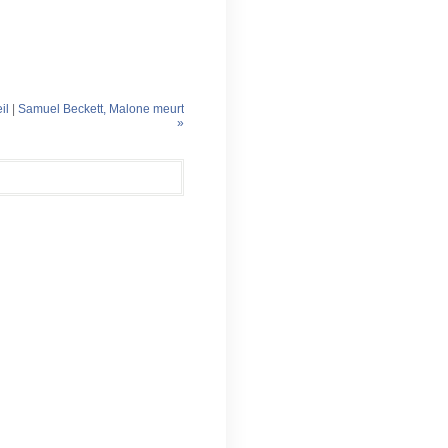
il
|
Samuel Beckett, Malone meurt
»