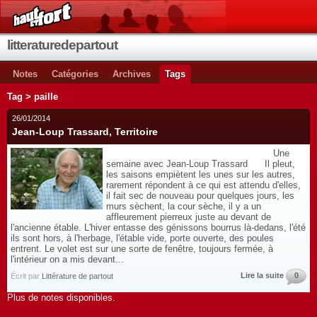
litteraturedepartout
Notes
Catégories
Archives
Tags
Tag > paille
26/01/2014
Jean-Loup Trassard, Territoire
Une
semaine avec Jean-Loup Trassard Il pleut,
les saisons empiètent les unes sur les autres,
rarement répondent à ce qui est attendu d'elles,
il fait sec de nouveau pour quelques jours, les
murs sèchent, la cour sèche, il y a un
affleurement pierreux juste au devant de
l'ancienne étable. L'hiver entasse des génissons bourrus là-dedans, l'été
ils sont hors, à l'herbage, l'étable vide, porte ouverte, des poules
entrent. Le volet est sur une sorte de fenêtre, toujours fermée, à
l'intérieur on a mis devant...
Lire la suite
0
Écrit par
Littérature de partout
Plus de notes disponibles.